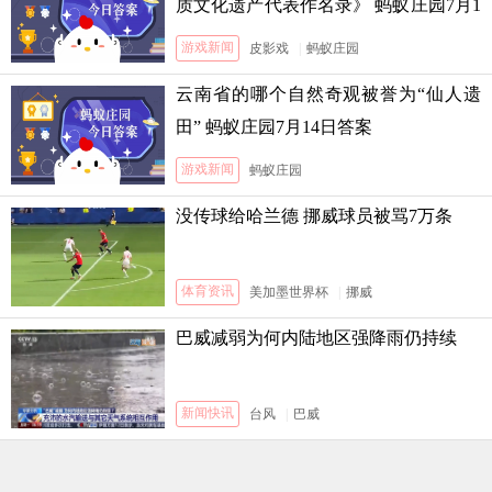
质文化遗产代表作名录》 蚂蚁庄园7月1
3日答案
游戏新闻
皮影戏
|
蚂蚁庄园
云南省的哪个自然奇观被誉为“仙人遗
田” 蚂蚁庄园7月14日答案
游戏新闻
蚂蚁庄园
没传球给哈兰德 挪威球员被骂7万条
体育资讯
美加墨世界杯
|
挪威
巴威减弱为何内陆地区强降雨仍持续
新闻快讯
台风
|
巴威