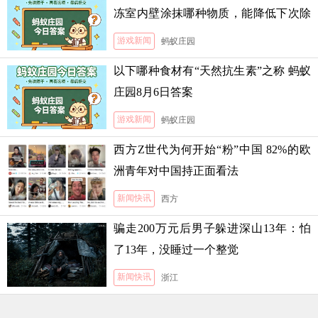
冻室内壁涂抹哪种物质，能降低下次除
霜的难度
游戏新闻
蚂蚁庄园
以下哪种食材有“天然抗生素”之称 蚂蚁
庄园8月6日答案
游戏新闻
蚂蚁庄园
西方Z世代为何开始“粉”中国 82%的欧
洲青年对中国持正面看法
新闻快讯
西方
骗走200万元后男子躲进深山13年：怕
了13年，没睡过一个整觉
新闻快讯
浙江