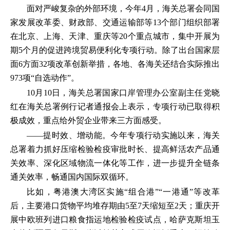
面对严峻复杂的外部环境，今年4月，海关总署会同国
家发展改革委、财政部、交通运输部等13个部门组织部署
在北京、上海、天津、重庆等20个重点城市，集中开展为
期5个月的促进跨境贸易便利化专项行动。除了出台国家层
面6方面32项改革创新举措，各地、各海关还结合实际推出
973项“自选动作”。
10月10日，海关总署国家口岸管理办公室副主任党晓
红在海关总署例行记者通报会上表示，专项行动已取得积
极成效，重点给外贸企业带来三方面感受。
——提时效、增动能。今年专项行动实施以来，海关
总署着力抓好压缩检验检疫审批时长、提高鲜活农产品通
关效率、深化区域物流一体化等工作，进一步提升全链条
通关效率，畅通国内国际双循环。
比如，粤港澳大湾区实施“组合港”“一港通”等改革
后，主要港口货物平均堆存期由5至7天缩短至2天；重庆开
展中欧班列进口粮食指运地检验检疫试点，哈萨克斯坦玉