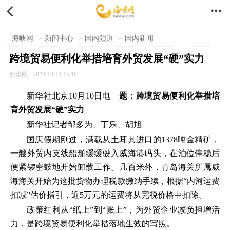


海峡网
>
新闻中心
>
国内频道
>
国内新闻
跨境贸易便利化举措培育外贸发展“硬”实力
新华网
2024-10-11 15:18
新华社北京10月10日电
题：跨境贸易便利化举措培
育外贸发展“硬”实力
新华社记者邹多为、丁乐、胡旭
国庆假期刚过，满载从土耳其进口的1378吨金精矿，
一艘外贸内支线船舶缓缓驶入威海港码头，在泊位停稳后
便紧锣密鼓地开始卸载工作。几百米外，青岛海关所属威
海海关开始为这批货物办理税款缴纳手续，根据“内河运费
扣减”估价指引，近5万元的运费将从完税价格中扣除。
政策红利从“纸上”到“账上”，为外贸企业减负担增活
力，是跨境贸易便利化举措落地生效的写照。