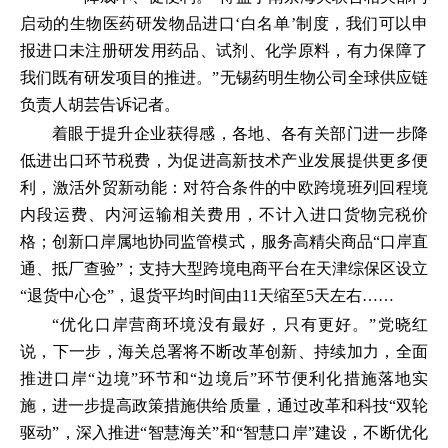
启动的生物医药研发物品进口‘白名单’制度，我们可以申
报进口未注册研发用药品、试剂、化学原料，有力保障了
我们既有研发项目的推进。”无锡药明生物公司全球供应链
负责人胡芸告诉记者。
着眼于提升企业获得感，各地、各有关部门进一步降
低进出口环节税费，为促进高新技术产业发展提供更多便
利，激活外贸新动能：对符合条件的中欧跨境班列回程境
内段运费、内河运输相关费用，不计入进口货物完税价
格；创新口岸属地协同监管模式，服务高精尖商品“口岸直
通、抵厂查验”；支持大型跨境电商平台在天津综保区设立
“退货中心仓”，退货平均时间由11天缩至5天左右……
“优化口岸营商环境没有最好，只有更好。”党晓红
说，下一步，海关总署将不断改革创新、持续加力，全面
推进口岸“边境”环节和“边境后”环节便利化措施落地实
施，进一步提高政策措施供给质量，通过改革和科技“双轮
驱动”，深入推进“智慧海关”和“智慧口岸”建设，不断优化