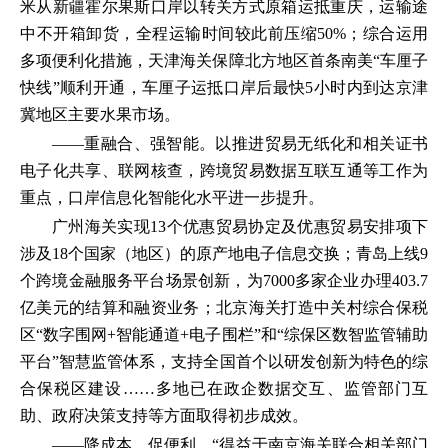
米从新疆霍尔果斯口岸以转关方式原箱运抵重庆，运输途
中不开箱卸货，全程运输时间较此前压缩50%；综合运用
多项便利化措施，天津海关保障北方地区首条南美“车厘子
快线”顺利开通，车厘子运抵口岸后最快5小时内到达京津
冀地区主要水果市场。
——重融合、强智能。以推进贸易无纸化和相关证书
电子化共享、联网核查，跨境贸易数据互联互通等工作为
重点，口岸信息化智能化水平进一步提升。
广州海关实现13个优惠贸易协定及优惠贸易安排项下
涉及18个国家（地区）的原产地电子信息交换；青岛上线9
个跨境金融服务平台场景创新，为7000多家企业办理403.7
亿美元的结算和融资业务；北京海关打造中关村综合保税
区“数字围网+智能通道+电子围栏”和“综保区数智监管辅助
平台”智慧监管体系，支持全国首个以研发创新为特色的综
合保税区建设……多地已在政企数据交互、监管部门互
助、政府决策支持等方面取得初步成效。
——降成本、促便利。“得益于南京海关联合相关部门