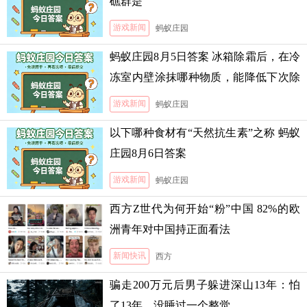
礁群是
游戏新闻
蚂蚁庄园
蚂蚁庄园8月5日答案 冰箱除霜后，在冷
冻室内壁涂抹哪种物质，能降低下次除
霜的难度
游戏新闻
蚂蚁庄园
以下哪种食材有“天然抗生素”之称 蚂蚁
庄园8月6日答案
游戏新闻
蚂蚁庄园
西方Z世代为何开始“粉”中国 82%的欧
洲青年对中国持正面看法
新闻快讯
西方
骗走200万元后男子躲进深山13年：怕
了13年，没睡过一个整觉