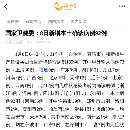


海峡网
>
新闻中心
>
国内频道
>
国内新闻
国家卫健委：8日新增本土确诊病例92例
国家卫健委
2022-01-09 10:31
1月8日0—24时，31个省（自治区、直辖市）和新疆生
产建设兵团报告新增确诊病例165例。其中境外输入病例73
例（上海30例，
福建
9例，广东8例，四川8例，浙江7例，
河南3例，广西3例，北京1例，天津1例，辽宁1例，山东1
例，云南1例），含12例由无症状感染者转为确诊病例（浙
江5例，河南3例，四川2例，辽宁1例，广东1例）；本土病
例92例（河南56例，其中许昌市39例、郑州市11例、洛阳
市2例、安阳市2例、商丘市1例、滑县1例；陕西30例，均
在西安市；天津3例，其中津南区2例、南开区1例；浙江2
例，均在宁波市；广东1例，在深圳市），含3例由无症状