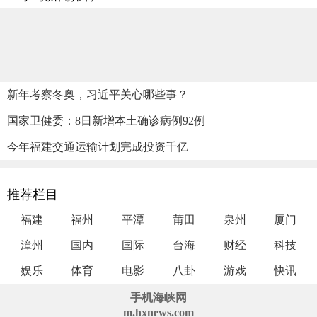
新年考察冬奥，习近平关心哪些事？
国家卫健委：8日新增本土确诊病例92例
今年福建交通运输计划完成投资千亿
推荐栏目
福建
福州
平潭
莆田
泉州
厦门
漳州
国内
国际
台海
财经
科技
娱乐
体育
电影
八卦
游戏
快讯
手机海峡网
m.hxnews.com