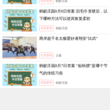
游戏新闻
蚂蚁庄园
蚂蚁庄园8月8日答案 旧毛巾变硬后，以
下哪种方法可以使其恢复柔软
游戏新闻
蚂蚁庄园
两岸超千名太极爱好者翔安“比武”
台湾新闻
太极
蚂蚁庄园8月7日答案 “贴秋膘”是哪个节
气的传统习俗
游戏新闻
蚂蚁庄园