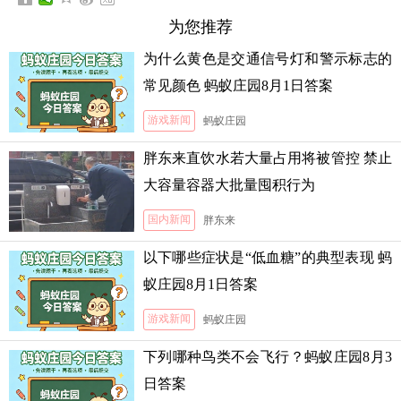
为您推荐
为什么黄色是交通信号灯和警示标志的
常见颜色 蚂蚁庄园8月1日答案
游戏新闻
蚂蚁庄园
胖东来直饮水若大量占用将被管控 禁止
大容量容器大批量囤积行为
国内新闻
胖东来
以下哪些症状是“低血糖”的典型表现 蚂
蚁庄园8月1日答案
游戏新闻
蚂蚁庄园
下列哪种鸟类不会飞行？蚂蚁庄园8月3
日答案