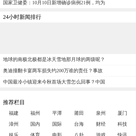
国家卫健委：10月10日新增确诊病例21例，均为
24小时新闻排行
地球的南极北极都是冰天雪地那月球的两级呢？
奥迪撞翻卡宴两车损失约200万谁的责任？事故
中国最冷小镇迎来今秋首场大雪怎么回事？中国
推荐栏目
福建
福州
平潭
莆田
泉州
厦门
漳州
国内
国际
台海
财经
科技
娱乐
体育
电影
八卦
游戏
快讯