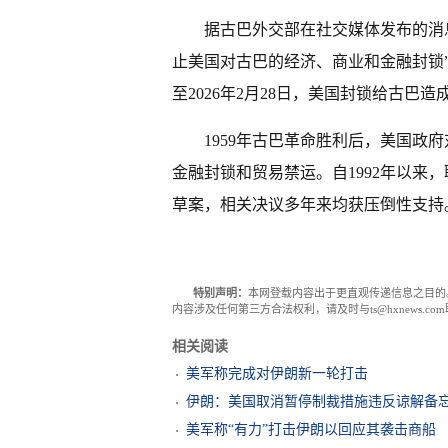
据古巴外交部在社交媒体发布的消
止美国对古巴的经济、商业和金融封锁”
至2026年2月28日，美国封锁给古巴造
1959年古巴革命胜利后，美国政
金融封锁和贸易禁运。自1992年以来
草案，相关决议多年来均获压倒性支持
特别声明：
本网登载内容出于更直观传递信息之目的
内容涉及任何第三方合法权利，请及时与ts@hxnews.
相关阅读
美军称完成对伊朗新一轮打击
伊朗：美国取消暂停制裁措施违反谅解备
美军称“有力”打击伊朗以回应其袭击商船