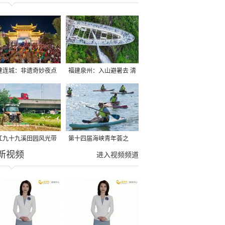
建连城：非遗奇妙夜点
福建泉州：入山避暑去 清
夏夜
凉好惬意
江九十九溪田园风光带
第十四届海峡青年荟之
新视频
亩早稻迎来成熟收割季
2026榕台青年大学生水上
进入视频频道
运动交流营