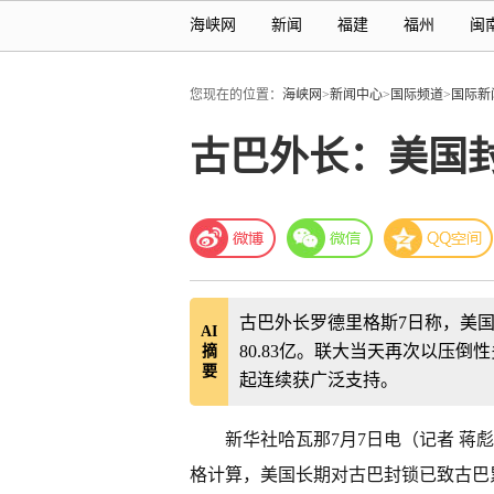
海峡网
新闻
福建
福州
闽
您现在的位置：
海峡网
>
新闻中心
>
国际频道
>
国际新
古巴外长：美国封
古巴外长罗德里格斯7日称，美国封
AI
80.83亿。联大当天再次以压倒
摘
要
起连续获广泛支持。
新华社哈瓦那7月7日电（记者 蒋
格计算，美国长期对古巴封锁已致古巴累