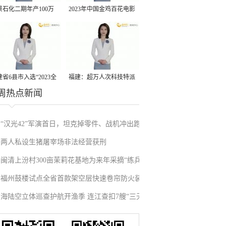
景石化二期年产100万
2023年中国金鸡百花电影
丙烷脱氢项目建成中交
节有福电影巡展31日启动
省6县市入选“2023全
福建：超万人次科技特派
周热点新闻
县域发展潜力百强县”
员一线开展服务
“汉光42”军演首日，坦克掉零件、战机冲出跑
两人私设生猪屠宰场非法经营获刑
道、赖清德逃跑……螺丝都拧不紧，台军能打
闽清上汾村300亩茉莉花基地为来年采摘“练兵”
“持久战”？
福州鼓楼试点全省首款架空层快速卷帘防火装
海陆空立体巡查护航开渔季 连江查扣7艘“三无”
置
船舶