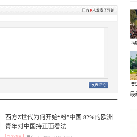
已有
0
人发表了评论
福
亮
晋
最
千
西方Z世代为何开始“粉”中国 82%的欧洲
青年对中国持正面看法