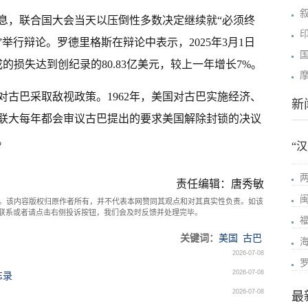
息，联合国大会当天以压倒性多数决定继续就“必须终
举行辩论。罗德里格斯在辩论中表示，2025年3月1日
成的损失达到创纪录的80.83亿美元，较上一年增长7%。
府对古巴采取敌视政策。1962年，美国对古巴实施经济、
新
，联大每年都会审议古巴提出的要求美国解除封锁的决议
。
“
责任编辑：唐秀敏
。该内容版权归原作者所有，并不代表本网赞同其观点和对其真实性负责。如该
com联系或者请点击右侧投诉按钮，我们会及时反馈并处理完毕。
关键词：
美国
古巴
2026-07-08
2026-07-08
忘录
2026-07-08
最