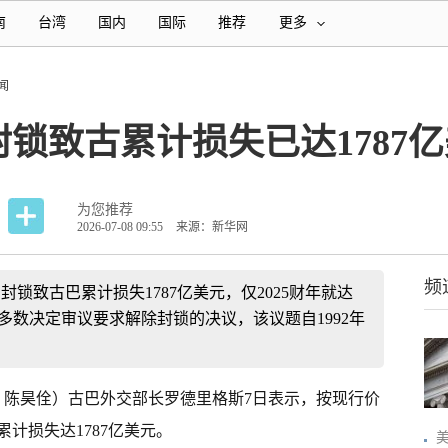
南
台湾
国内
国际
推荐
更多
闻
锁致古累计损失已达1787
为您推荐
2026-07-08 09:55
来源：新华网
频
锁致古巴累计损失1787亿美元，仅2025财年就达
性多数决定审议要求解除封锁的决议，该议题自1992年
彪 陈昊佺）古巴外交部长罗德里格斯7日表示，按现行价
计损失达1787亿美元。