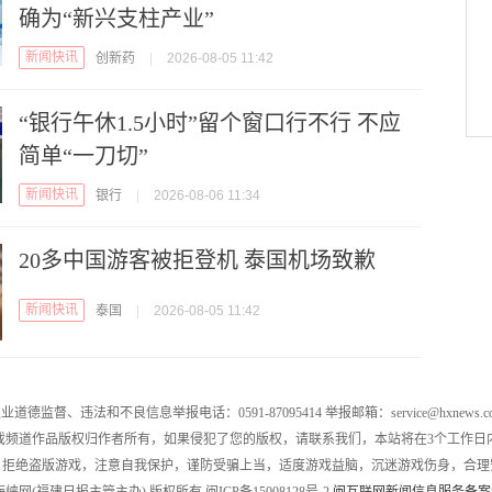
确为“新兴支柱产业”
新闻快讯
创新药
|
2026-08-05 11:42
“银行午休1.5小时”留个窗口行不行 不应
简单“一刀切”
新闻快讯
银行
|
2026-08-06 11:34
20多中国游客被拒登机 泰国机场致歉
新闻快讯
泰国
|
2026-08-05 11:42
业道德监督、违法和不良信息举报电话：0591-87095414 举报邮箱：service@hxnews.c
戏频道作品版权归作者所有，如果侵犯了您的版权，请联系我们，本站将在3个工作日
，拒绝盗版游戏，注意自我保护，谨防受骗上当，适度游戏益脑，沉迷游戏伤身，合理