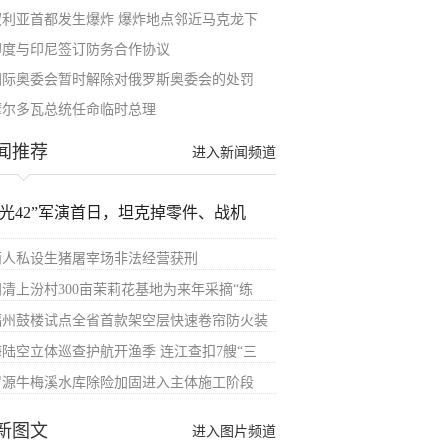
叙利亚首都发生爆炸 爆炸地点邻近马克龙下
印度与印尼签订防务合作协议
国际奥委会暂时解除对俄罗斯奥委会的处罚
摩尔多瓦总统任命临时总理
闻推荐
进入新闻频道
汉光42”军演首日，坦克掉零件、战机
两人私设生猪屠宰场非法经营获刑
闽清上汾村300亩茉莉花基地为来年采摘“练
福州鼓楼试点全省首款架空层快速卷帘防火装
海陆空立体巡查护航开渔季 连江查扣7艘“三
罗源牛梅溪水库除险加固进入主体施工阶段
新图文
进入图片频道