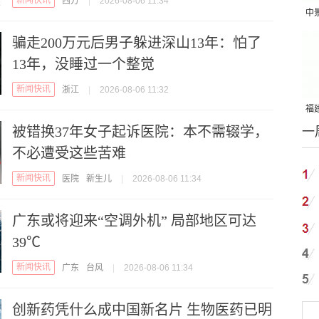
新闻快讯
西方
|
2026-08-06 11:34
中
吨
骗走200万元后男子躲进深山13年：怕了
13年，没睡过一个整觉
新闻快讯
浙江
|
2026-08-06 11:32
福建
被错换37年女子起诉医院：本不需辍学，
一
国
不必遭受这些苦难
新闻快讯
医院
新生儿
|
2026-08-06 11:34
广东或将迎来“空调外机” 局部地区可达
39℃
新闻快讯
广东
台风
|
2026-08-06 11:34
创新药凭什么成中国新名片 生物医药已明