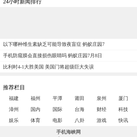
24小时新闻排行
以下哪种维生素缺乏可能导致夜盲症 蚂蚁庄园7
手机防窥膜会直接损伤眼睛吗 蚂蚁庄园7月8日
比利时4-1大胜美国 美国门将超级巨大失误
推荐栏目
福建
福州
平潭
莆田
泉州
厦门
漳州
国内
国际
台海
财经
科技
娱乐
体育
电影
八卦
游戏
快讯
手机海峡网