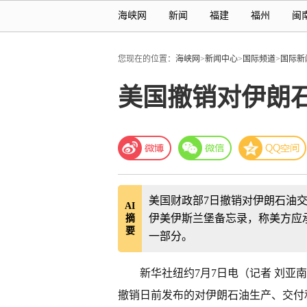
海峡网
新闻
福建
福州
闽
您现在的位置：
海峡网
>
新闻中心
>
国际频道
>
国际新
美国撤销对伊朗
美国财政部7日撤销对伊朗石油交
AI
伊美伊斯兰堡备忘录，称美方应承
摘
要
一部分。
新华社纽约7月7日电（记者 刘亚
撤销日前发布的对伊朗石油生产、交付