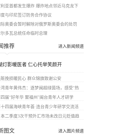
叙利亚首都发生爆炸 爆炸地点邻近马克龙下
印度与印尼签订防务合作协议
国际奥委会暂时解除对俄罗斯奥委会的处罚
摩尔多瓦总统任命临时总理
闻推荐
进入新闻频道
湖灯影暖医者 仁心托举笑颜开
追赃挽损暖民心 群众锦旗致谢公安
台湾青年黄伟杰：逐梦闽超绿茵场，感受“热
第四届“好年华 聚福州”闽台青年人才研学
第十四届海峡青年荟·连台青少年研学交流活
日本二季度3次干预外汇市场未改日元贬值趋
新图文
进入图片频道