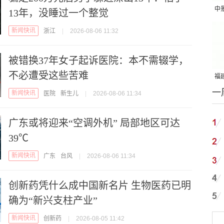
中
13年，没睡过一个整觉
吨
新闻快讯
浙江
|
2026-08-06 11:32
被错换37年女子起诉医院：本不需辍学，
不必遭受这些苦难
福建
一
国
新闻快讯
医院
新生儿
|
2026-08-06 11:34
广东或将迎来“空调外机” 局部地区可达
39℃
新闻快讯
广东
台风
|
2026-08-06 11:34
创新药凭什么成中国新名片 生物医药已明
确为“新兴支柱产业”
新闻快讯
创新药
|
2026-08-05 11:42