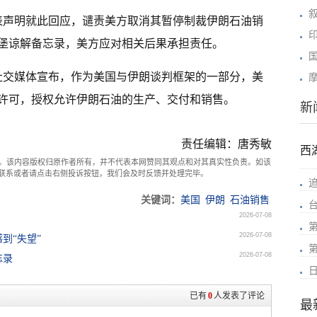
表声明就此回应，谴责美方取消其暂停制裁伊朗石油销
堡谅解备忘录，美方应对相关后果承担责任。
过社交媒体宣布，作为美国与伊朗谈判框架的一部分，美
般许可，授权允许伊朗石油的生产、交付和销售。
新
责任编辑：唐秀敏
西
。该内容版权归原作者所有，并不代表本网赞同其观点和对其真实性负责。如该
com联系或者请点击右侧投诉按钮，我们会及时反馈并处理完毕。
关键词：
美国
伊朗
石油销售
2026-07-08
2026-07-08
到“失望”
2026-07-08
忘录
已有
0
人发表了评论
最