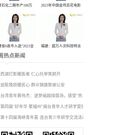
景石化二期年产100万
2023年中国金鸡百花电影
丙烷脱氢项目建成中交
节有福电影巡展31日启动
省6县市入选“2023全
福建：超万人次科技特派
周热点新闻
县域发展潜力百强县”
员一线开展服务
西湖灯影暖医者 仁心托举笑颜开
追赃挽损暖民心 群众锦旗致谢公安
台湾青年黄伟杰：逐梦闽超绿茵场，感受“热
第四届“好年华 聚福州”闽台青年人才研学营技
血”与温情
第十四届海峡青年荟·连台青少年研学交流活动
术成果项目路演在榕举办
在福州启航