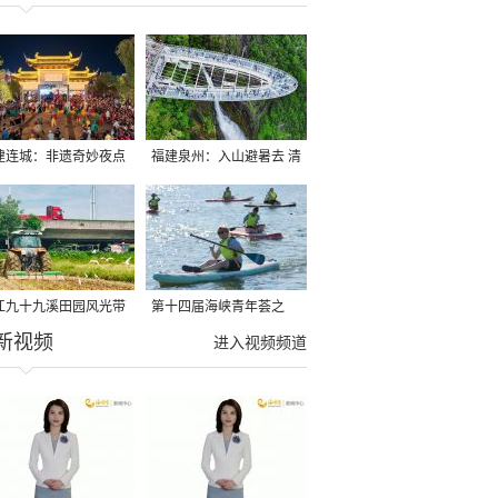
建连城：非遗奇妙夜点
福建泉州：入山避暑去 清
夏夜
凉好惬意
江九十九溪田园风光带
第十四届海峡青年荟之
新视频
亩早稻迎来成熟收割季
2026榕台青年大学生水上
进入视频频道
运动交流营