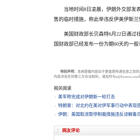
当地时间8日凌晨，伊朗外交部发
售的临时措施，称此举违反伊美伊斯兰
美国财政部长贝森特6月22日通
国财政部已经发布一份为期60天的一
特别声明：
本网登载内容出于更直观传递信息之目的
内容涉及任何第三方合法权利，请及时与ts@hxnews.
相关阅读
美军称完成对伊朗新一轮打击
特朗普：对北约在美对伊军事行动中表现感
伊朗：美国取消暂停制裁措施违反谅解备
网友评论