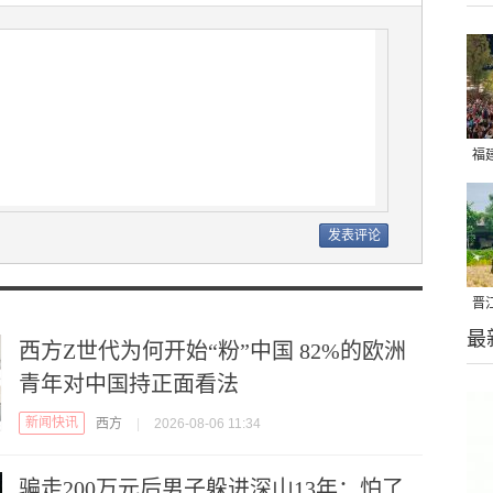
福
亮
晋
最
千
西方Z世代为何开始“粉”中国 82%的欧洲
青年对中国持正面看法
新闻快讯
西方
|
2026-08-06 11:34
骗走200万元后男子躲进深山13年：怕了