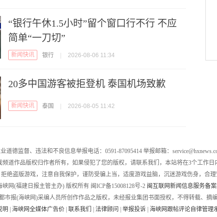
“银行午休1.5小时”留个窗口行不行 不应
简单“一刀切”
新闻快讯
银行
|
2026-08-06 11:34
20多中国游客被拒登机 泰国机场致歉
新闻快讯
泰国
|
2026-08-05 11:42
业道德监督、违法和不良信息举报电话：0591-87095414 举报邮箱：service@hxnews.c
戏频道作品版权归作者所有，如果侵犯了您的版权，请联系我们，本站将在3个工作日
，拒绝盗版游戏，注意自我保护，谨防受骗上当，适度游戏益脑，沉迷游戏伤身，合理
016 海峡网(福建日报主管主办) 版权所有 闽ICP备15008128号-2
闽互联网新闻信息服务备案编号
都市报(海峡网)采编人员所创作作品之版权，未经报业集团书面授权，不得转载、摘
说明
|
海峡网全媒体广告价
|
联系我们
|
法律顾问
|
举报投诉
|
海峡网跟帖评论自律管理