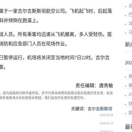
属于一家吉尔吉斯斯坦航空公司。飞机起飞时，后起落
斜并倾倒在跑道上。
机组人员。所有乘客均迅速从飞机撤离，多人受轻伤。医
消防和应急部门人员在现场作业。
新
已暂停运行，机场将关闭至当地时间7日22时。吉尔吉
2
查。
责任编辑：唐秀敏
。该内容版权归原作者所有，并不代表本网赞同其观点和对其真实性负责。如该
com联系或者请点击右侧投诉按钮，我们会及时反馈并处理完毕。
关键词：
吉尔吉斯斯坦
2026-05-28
2026-02-13
最
2026-02-11