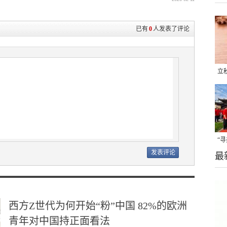
已有
0
人发表了评论
立
晒
味
“
最
题
西方Z世代为何开始“粉”中国 82%的欧洲
青年对中国持正面看法