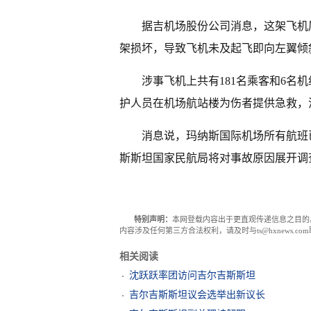
据吉机场股份公司消息，这架飞机
架损坏，导致飞机未及起飞即向左翼倾
涉事飞机上共有181名乘客和6名
护人员在机场航站楼为伤者提供急救，
消息说，玛纳斯国际机场所有航班
斯斯坦国家民航局将对事故原因展开调
特别声明：
本网登载内容出于更直观传递信息之目的
内容涉及任何第三方合法权利，请及时与ts@hxnews.
相关阅读
沈跃跃率团访问吉尔吉斯斯坦
吉尔吉斯斯坦议会选举出新议长