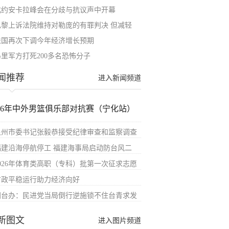
北约安卡拉峰会在分歧与抗议声中开幕
巴黎上诉法院维持对勒庞的有罪判决 但减轻
法国再次下调今年经济增长预期
马里军方打死200多名恐怖分子
闻推荐
进入新闻频道
026年中外男篮俱乐部对抗赛（宁化站）
泉州市委书记张毅恭接受纪律审查和监察调查
福建沿海停航停工 福建海事局启动防台风二
2026年体育类高职（专科）批第一次征求志愿
财政平稳运行助力经济向好
国台办：民进党当局倒行逆施锁不住台青求发
新图文
进入图片频道