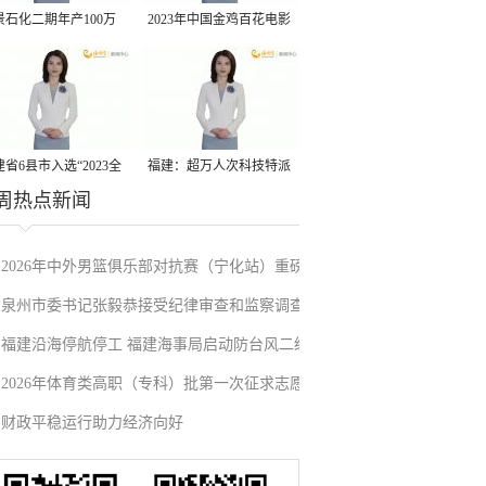
景石化二期年产100万
2023年中国金鸡百花电影
丙烷脱氢项目建成中交
节有福电影巡展31日启动
省6县市入选“2023全
福建：超万人次科技特派
周热点新闻
县域发展潜力百强县”
员一线开展服务
2026年中外男篮俱乐部对抗赛（宁化站）重磅
泉州市委书记张毅恭接受纪律审查和监察调查
来袭！抢票通道即将开启→
福建沿海停航停工 福建海事局启动防台风二级
2026年体育类高职（专科）批第一次征求志愿
应急响应
财政平稳运行助力经济向好
填报