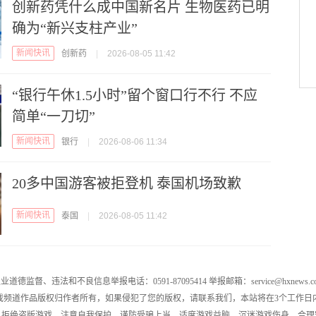
创新药凭什么成中国新名片 生物医药已明
确为“新兴支柱产业”
新闻快讯
创新药
|
2026-08-05 11:42
“银行午休1.5小时”留个窗口行不行 不应
简单“一刀切”
新闻快讯
银行
|
2026-08-06 11:34
20多中国游客被拒登机 泰国机场致歉
新闻快讯
泰国
|
2026-08-05 11:42
业道德监督、违法和不良信息举报电话：0591-87095414 举报邮箱：service@hxnews.c
戏频道作品版权归作者所有，如果侵犯了您的版权，请联系我们，本站将在3个工作日
，拒绝盗版游戏，注意自我保护，谨防受骗上当，适度游戏益脑，沉迷游戏伤身，合理