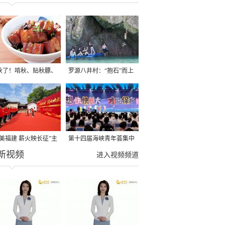
秋了！啃秋、贴秋膘、
罗源八井村：“抱石”而上
秋，福建人这样过才够
→
寻美福建 薪火映长征”主
第十四届海峡青年荟集中
新视频
活动在龙岩长汀启动
阶段活动在福州举行
进入视频频道