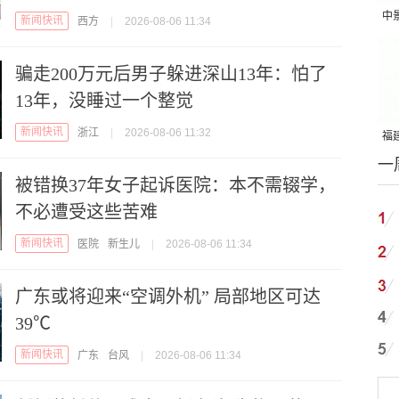
中
新闻快讯
西方
|
2026-08-06 11:34
吨
骗走200万元后男子躲进深山13年：怕了
13年，没睡过一个整觉
新闻快讯
浙江
|
2026-08-06 11:32
福建
一
国
被错换37年女子起诉医院：本不需辍学，
不必遭受这些苦难
新闻快讯
医院
新生儿
|
2026-08-06 11:34
广东或将迎来“空调外机” 局部地区可达
39℃
新闻快讯
广东
台风
|
2026-08-06 11:34