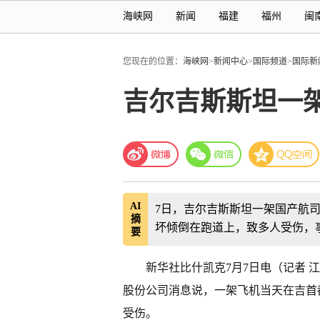
海峡网
新闻
福建
福州
闽
您现在的位置：
海峡网
>
新闻中心
>
国际频道
>
国际新
吉尔吉斯斯坦一
AI
7日，吉尔吉斯斯坦一架国产航
摘
坏倾倒在跑道上，致多人受伤，
要
新华社比什凯克7月7日电（记者 
股份公司消息说，一架飞机当天在吉首
受伤。