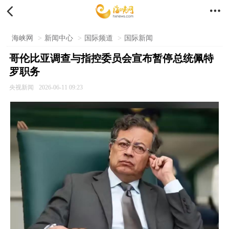


海峡网
>
新闻中心
>
国际频道
>
国际新闻
哥伦比亚调查与指控委员会宣布暂停总统佩特
罗职务
央视新闻
2026-06-11 09:23