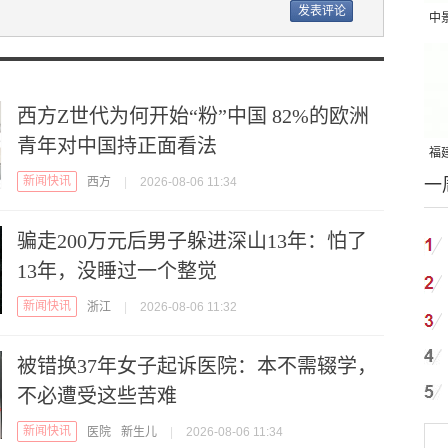
中
吨
西方Z世代为何开始“粉”中国 82%的欧洲
青年对中国持正面看法
福建
新闻快讯
一
西方
|
2026-08-06 11:34
国
骗走200万元后男子躲进深山13年：怕了
13年，没睡过一个整觉
新闻快讯
浙江
|
2026-08-06 11:32
被错换37年女子起诉医院：本不需辍学，
不必遭受这些苦难
新闻快讯
医院
新生儿
|
2026-08-06 11:34