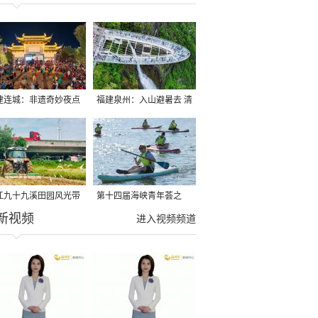
建连城：非遗奇妙夜点
福建泉州：入山避暑去 清
夏夜
凉好惬意
江九十九溪田园风光带
第十四届海峡青年荟之
新视频
亩早稻迎来成熟收割季
2026榕台青年大学生水上
进入视频频道
运动交流营