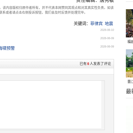
责任编辑：唐秀敏
。该内容版权归原作者所有，并不代表本网赞同其观点和对其真实性负责。如该
com联系或者请点击右侧投诉按钮，我们会及时反馈并处理完毕。
关键词：
菲律宾
地震
2026-06-10
2026-06-09
福
2026-06-09
海啸预警
亮
已有
0
人发表了评论
晋
最
千