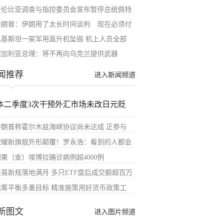
哥伦比亚调查与指控委员会宣布暂停总统佩特
特朗普：伊朗用了太长时间谈判 现在必须付
巴基斯坦一架军用直升机坠毁 机上人员全部
保加利亚总理：将不再向乌克兰提供武器
闻推荐
进入新闻频道
本二季度3次干预外汇市场未改日元贬
特朗普称霍尔木兹海峡协议尚未达成 正参与
荣耀新旗舰外形颠覆！罗永浩：看到的人都会
刚果（金）埃博拉确诊病例超4000例
交易新规落地满月 多只ETF盘后成交额超百万
统筹平衡多重目标 精准施策用好货币政策工
新图文
进入图片频道