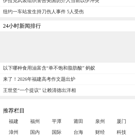
伊拉克武装组织警告美国勿介入当前以伊冲突
纽约一车站发生持刀伤人事件 5人受伤
24小时新闻排行
以下哪种食用油富含“单不饱和脂肪酸” 蚂蚁
来了！2026年福建高考作文题出炉
王世坚“一个提议” 让赖清德出洋相
推荐栏目
福建
福州
平潭
莆田
泉州
厦门
漳州
国内
国际
台海
财经
科技