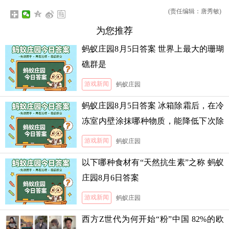
(责任编辑：唐秀敏)
为您推荐
蚂蚁庄园8月5日答案 世界上最大的珊瑚
礁群是
游戏新闻
蚂蚁庄园
蚂蚁庄园8月5日答案 冰箱除霜后，在冷
冻室内壁涂抹哪种物质，能降低下次除
霜的难度
游戏新闻
蚂蚁庄园
以下哪种食材有“天然抗生素”之称 蚂蚁
庄园8月6日答案
游戏新闻
蚂蚁庄园
西方Z世代为何开始“粉”中国 82%的欧