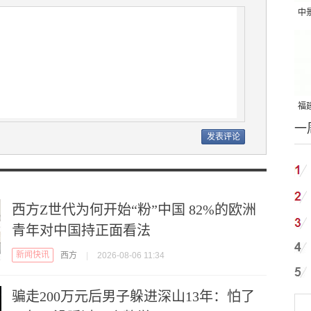
中
吨
福建
一
国
西方Z世代为何开始“粉”中国 82%的欧洲
青年对中国持正面看法
新闻快讯
西方
|
2026-08-06 11:34
骗走200万元后男子躲进深山13年：怕了