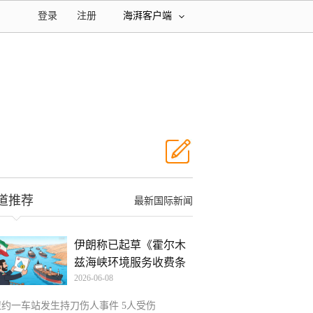
登录
注册
海湃客户端
道推荐
最新国际新闻
伊朗称已起草《霍尔木
兹海峡环境服务收费条
2026-06-08
例
纽约一车站发生持刀伤人事件 5人受伤