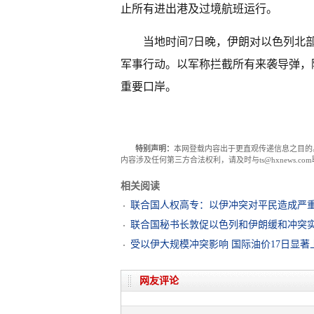
止所有进出港及过境航班运行。
当地时间7日晚，伊朗对以色列北
军事行动。以军称拦截所有来袭导弹，
重要口岸。
特别声明：
本网登载内容出于更直观传递信息之目的
内容涉及任何第三方合法权利，请及时与ts@hxnews.
相关阅读
联合国人权高专：以伊冲突对平民造成严
联合国秘书长敦促以色列和伊朗缓和冲突
受以伊大规模冲突影响 国际油价17日显著
网友评论