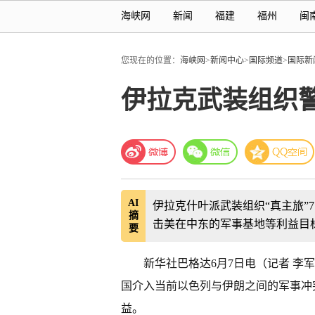
海峡网
新闻
福建
福州
闽
您现在的位置：
海峡网
>
新闻中心
>
国际频道
>
国际新
伊拉克武装组织
AI
伊拉克什叶派武装组织“真主旅”
摘
击美在中东的军事基地等利益目
要
新华社巴格达6月7日电（记者 李
国介入当前以色列与伊朗之间的军事冲
益。