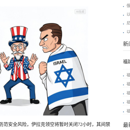
新
福
防范安全风险，伊拉克领空将暂时关闭72小时，其间禁
最