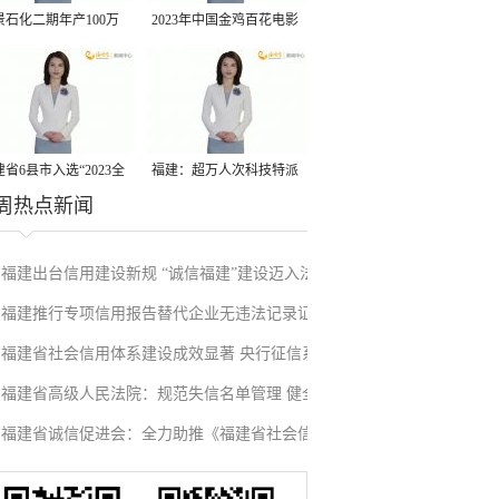
景石化二期年产100万
2023年中国金鸡百花电影
丙烷脱氢项目建成中交
节有福电影巡展31日启动
省6县市入选“2023全
福建：超万人次科技特派
周热点新闻
县域发展潜力百强县”
员一线开展服务
福建出台信用建设新规 “诚信福建”建设迈入法
福建推行专项信用报告替代企业无违法记录证
治化新阶段
福建省社会信用体系建设成效显著 央行征信系
明改革成效显著
福建省高级人民法院：规范失信名单管理 健全
统赋能实体经济
福建省诚信促进会：全力助推《福建省社会信
信用修复机制
用条例》落地见效