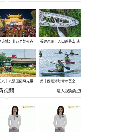
建连城：非遗奇妙夜点
福建泉州：入山避暑去 清
夏夜
凉好惬意
江九十九溪田园风光带
第十四届海峡青年荟之
新视频
亩早稻迎来成熟收割季
2026榕台青年大学生水上
进入视频频道
运动交流营