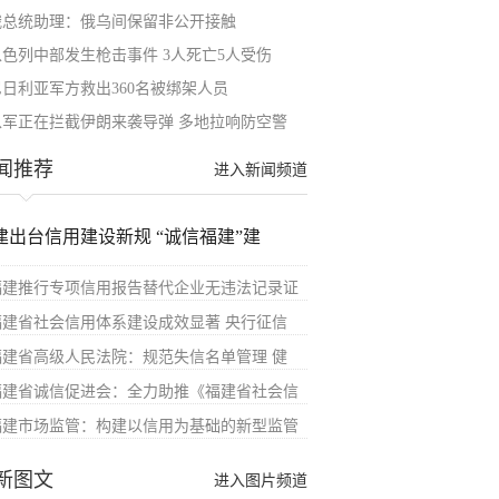
俄总统助理：俄乌间保留非公开接触
以色列中部发生枪击事件 3人死亡5人受伤
尼日利亚军方救出360名被绑架人员
以军正在拦截伊朗来袭导弹 多地拉响防空警
闻推荐
进入新闻频道
建出台信用建设新规 “诚信福建”建
福建推行专项信用报告替代企业无违法记录证
福建省社会信用体系建设成效显著 央行征信
福建省高级人民法院：规范失信名单管理 健
福建省诚信促进会：全力助推《福建省社会信
福建市场监管：构建以信用为基础的新型监管
新图文
进入图片频道