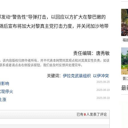
部发动“警告性”导弹打击，以回应以方扩大在黎巴嫩的
随后宣布将加大对黎真主党打击力度，并关闭加沙地带
福
亮
责任编辑：唐秀敏
。该内容版权归原作者所有，并不代表本网赞同其观点和对其真实性负责。如该
com联系或者请点击右侧投诉按钮，我们会及时反馈并处理完毕。
关键词：
伊拉克武装组织
以伊冲突
晋
2025-06-20
重影响
最
千
2025-06-19
实现停火
2025-06-18
上涨
已有
0
人发表了评论