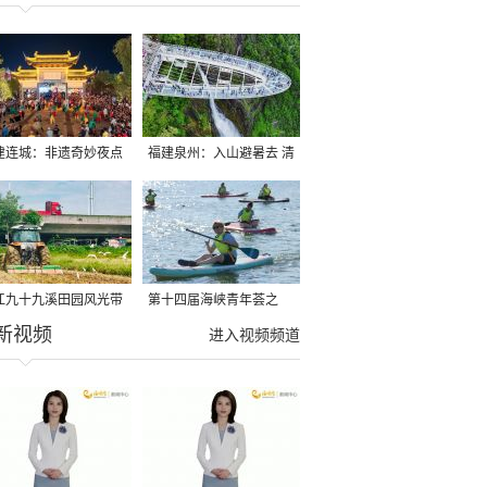
建连城：非遗奇妙夜点
福建泉州：入山避暑去 清
夏夜
凉好惬意
江九十九溪田园风光带
第十四届海峡青年荟之
新视频
亩早稻迎来成熟收割季
2026榕台青年大学生水上
进入视频频道
运动交流营