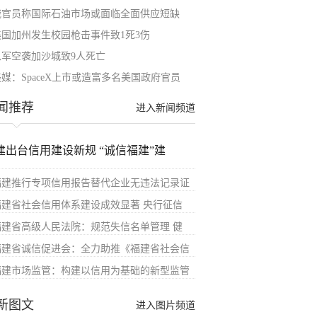
俄官员称国际石油市场或面临全面供应短缺
美国加州发生校园枪击事件致1死3伤
以军空袭加沙城致9人死亡
美媒：SpaceX上市或造富多名美国政府官员
闻推荐
进入新闻频道
建出台信用建设新规 “诚信福建”建
福建推行专项信用报告替代企业无违法记录证
福建省社会信用体系建设成效显著 央行征信
福建省高级人民法院：规范失信名单管理 健
福建省诚信促进会：全力助推《福建省社会信
福建市场监管：构建以信用为基础的新型监管
新图文
进入图片频道