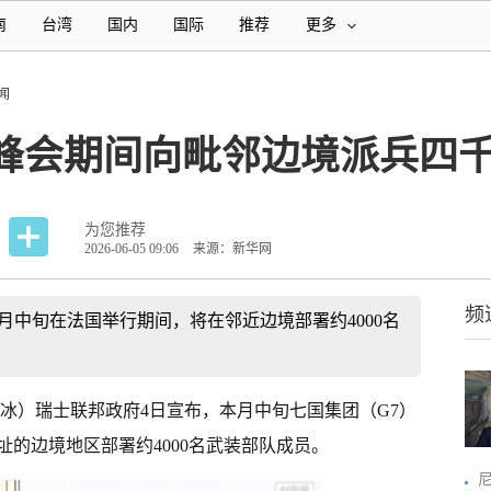
南
台湾
国内
国际
推荐
更多
闻
国峰会期间向毗邻边境派兵四
为您推荐
2026-06-05 09:06
来源：新华网
频
6月中旬在法国举行期间，将在邻近边境部署约4000名
其冰）瑞士联邦政府4日宣布，本月中旬七国集团（G7）
的边境地区部署约4000名武装部队成员。