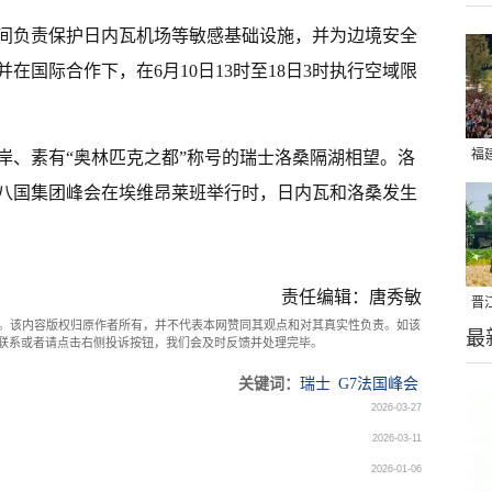
间负责保护日内瓦机场等敏感基础设施，并为边境安全
在国际合作下，在6月10日13时至18日3时执行空域限
福
岸、素有“奥林匹克之都”称号的瑞士洛桑隔湖相望。洛
亮
年，八国集团峰会在埃维昂莱班举行时，日内瓦和洛桑发生
责任编辑：唐秀敏
晋
。该内容版权归原作者所有，并不代表本网赞同其观点和对其真实性负责。如该
最
千
com联系或者请点击右侧投诉按钮，我们会及时反馈并处理完毕。
关键词：
瑞士
G7法国峰会
2026-03-27
2026-03-11
2026-01-06