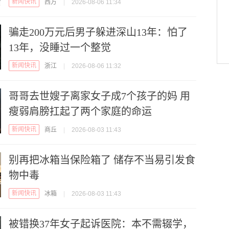
新闻快讯
西方
|
2026-08-06 11:34
骗走200万元后男子躲进深山13年：怕了
13年，没睡过一个整觉
新闻快讯
浙江
|
2026-08-06 11:32
哥哥去世嫂子离家女子成7个孩子的妈 用
瘦弱肩膀扛起了两个家庭的命运
新闻快讯
商丘
|
2026-08-03 11:43
别再把冰箱当保险箱了 储存不当易引发食
物中毒
新闻快讯
冰箱
|
2026-08-03 11:43
被错换37年女子起诉医院：本不需辍学，