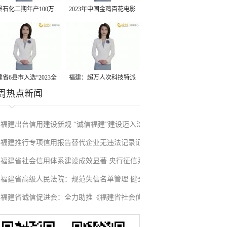
景石化二期年产100万
2023年中国金鸡百花电影
丙烷脱氢项目建成中交
节有福电影巡展31日启动
省6县市入选“2023全
福建：超万人次科技特派
周热点新闻
县域发展潜力百强县”
员一线开展服务
福建出台信用建设新规 “诚信福建”建设迈入法
福建推行专项信用报告替代企业无违法记录证
治化新阶段
福建省社会信用体系建设成效显著 央行征信系
明改革成效显著
福建省高级人民法院：规范失信名单管理 健全
统赋能实体经济
福建省诚信促进会：全力助推《福建省社会信
信用修复机制
用条例》落地见效