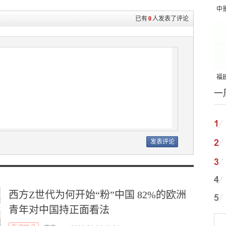
中
已有
0
人发表了评论
吨
福建
一
国
西方Z世代为何开始“粉”中国 82%的欧洲
青年对中国持正面看法