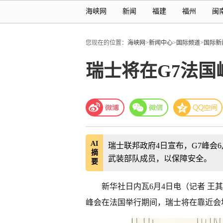
海峡网
新闻
福建
福州
闽
您现在的位置：
海峡网
>
新闻中心
>
国际频道
>
国际新
瑞士将在G7法
AI
瑞士联邦政府4日宣布，G7峰会
摘
武装部队成员，以保障安全。
要
新华社日内瓦6月4日电（记者 王
峰会在法国举行期间，瑞士将在靠近会址