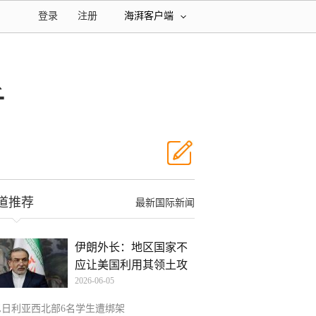
登录
注册
海湃客户端
千
道推荐
最新国际新闻
伊朗外长：地区国家不
应让美国利用其领土攻
2026-06-05
击
尼日利亚西北部6名学生遭绑架