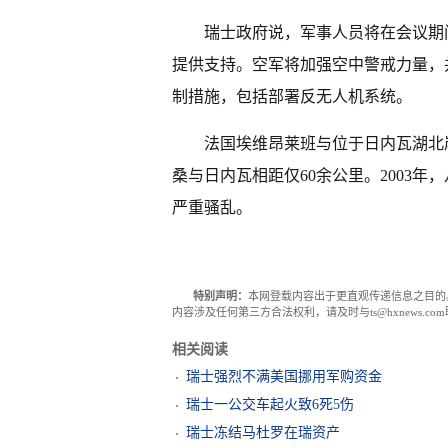
瑞士政府说，军事人员将在会议期
提供支持。空军将加强空中警戒力量，并
制措施，包括部署反无人机系统。
法国埃维昂莱班与位于日内瓦湖北
桑与日内瓦相距仅60余公里。2003
严重骚乱。
特别声明：
本网登载内容出于更直观传递信息之目的
内容涉及任何第三方合法权利，请及时与ts@hxnews.
相关阅读
瑞士强烈不满美国挪用军购资金
瑞士一公交车起火致6死5伤
瑞士冻结马杜罗在瑞资产