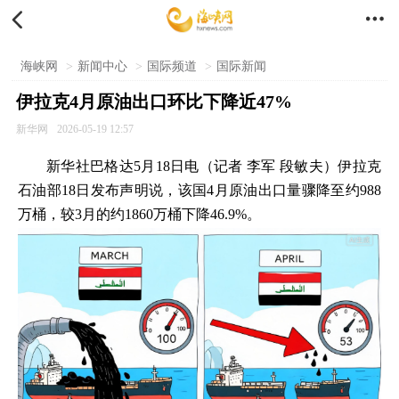


海峡网
>
新闻中心
>
国际频道
>
国际新闻
伊拉克4月原油出口环比下降近47%
新华网
2026-05-19 12:57
新华社巴格达5月18日电（记者 李军 段敏夫）伊拉克
石油部18日发布声明说，该国4月原油出口量骤降至约988
万桶，较3月的约1860万桶下降46.9%。