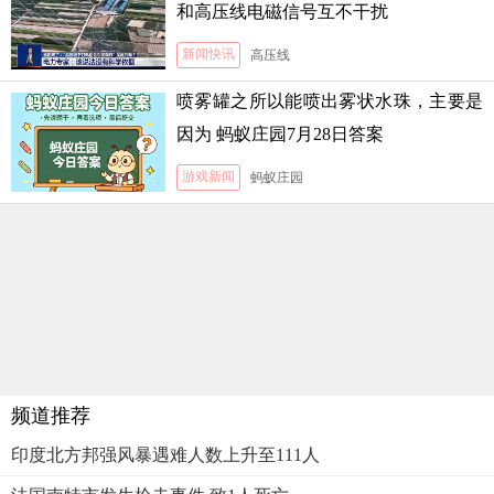
和高压线电磁信号互不干扰
新闻快讯
高压线
喷雾罐之所以能喷出雾状水珠，主要是
因为 蚂蚁庄园7月28日答案
游戏新闻
蚂蚁庄园
频道推荐
印度北方邦强风暴遇难人数上升至111人