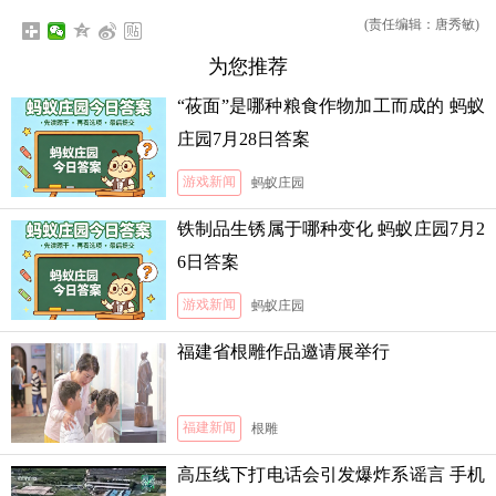
(责任编辑：唐秀敏)
为您推荐
“莜面”是哪种粮食作物加工而成的 蚂蚁
庄园7月28日答案
游戏新闻
蚂蚁庄园
铁制品生锈属于哪种变化 蚂蚁庄园7月2
6日答案
游戏新闻
蚂蚁庄园
福建省根雕作品邀请展举行
福建新闻
根雕
高压线下打电话会引发爆炸系谣言 手机