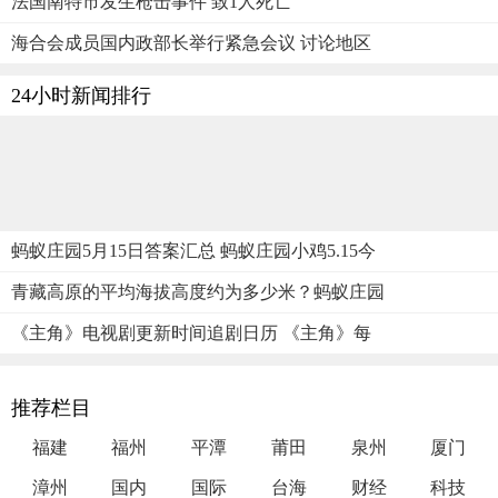
法国南特市发生枪击事件 致1人死亡
海合会成员国内政部长举行紧急会议 讨论地区
24小时新闻排行
蚂蚁庄园5月15日答案汇总 蚂蚁庄园小鸡5.15今
青藏高原的平均海拔高度约为多少米？蚂蚁庄园
《主角》电视剧更新时间追剧日历 《主角》每
推荐栏目
福建
福州
平潭
莆田
泉州
厦门
漳州
国内
国际
台海
财经
科技