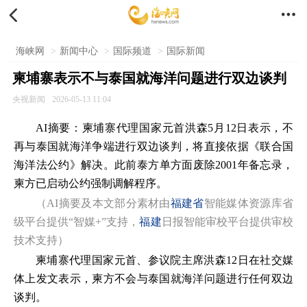


海峡网
>
新闻中心
>
国际频道
>
国际新闻
柬埔寨表示不与泰国就海洋问题进行双边谈判
央视新闻
2026-05-13 11:04
AI摘要：柬埔寨代理国家元首洪森5月12日表示，不
再与泰国就海洋争端进行双边谈判，将直接依据《联合国
海洋法公约》解决。此前泰方单方面废除2001年备忘录，
柬方已启动公约强制调解程序。
（AI摘要及本文部分素材由
福建省
智能媒体资源库省
级平台提供“智媒+”支持，
福建
日报智能审校平台提供审校
技术支持）
柬埔寨代理国家元首、参议院主席洪森12日在社交媒
体上发文表示，柬方不会与泰国就海洋问题进行任何双边
谈判。