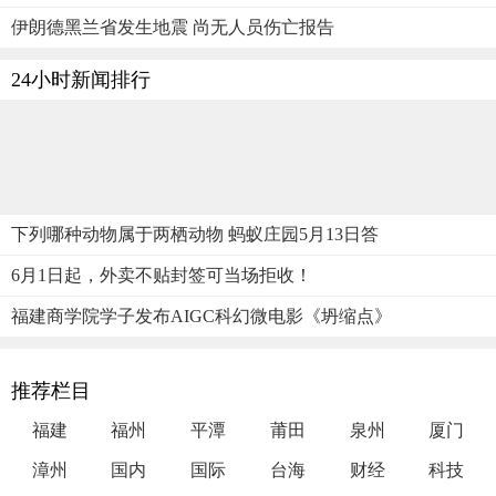
伊朗德黑兰省发生地震 尚无人员伤亡报告
24小时新闻排行
下列哪种动物属于两栖动物 蚂蚁庄园5月13日答
6月1日起，外卖不贴封签可当场拒收！
福建商学院学子发布AIGC科幻微电影《坍缩点》
推荐栏目
福建
福州
平潭
莆田
泉州
厦门
漳州
国内
国际
台海
财经
科技