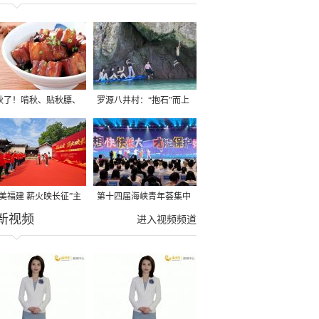
秋了！啃秋、贴秋膘、
罗源八井村：“抱石”而上
秋，福建人这样过才够
→
寻美福建 薪火映长征”主
第十四届海峡青年荟集中
新视频
活动在龙岩长汀启动
阶段活动在福州举行
进入视频频道