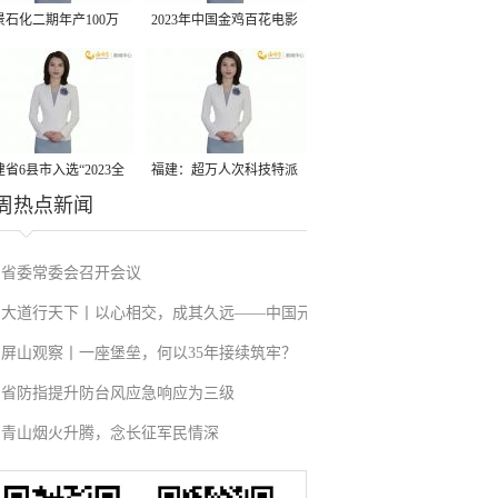
景石化二期年产100万
2023年中国金鸡百花电影
丙烷脱氢项目建成中交
节有福电影巡展31日启动
省6县市入选“2023全
福建：超万人次科技特派
周热点新闻
县域发展潜力百强县”
员一线开展服务
省委常委会召开会议
大道行天下丨以心相交，成其久远——中国元
屏山观察丨一座堡垒，何以35年接续筑牢？
首外交的世界情怀与大国气派
省防指提升防台风应急响应为三级
青山烟火升腾，念长征军民情深