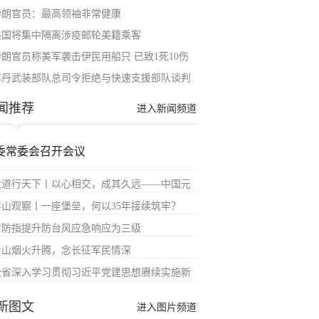
伊朗官员：最高领袖非常健康
美国将集中隔离涉疫邮轮美籍乘客
伊朗官员称美军袭击伊民用船只 已致1死10伤
苏丹武装部队总司令拒绝与快速支援部队谈判
闻推荐
进入新闻频道
委常委会召开会议
大道行天下丨以心相交，成其久远——中国元
屏山观察丨一座堡垒，何以35年接续筑牢？
省防指提升防台风应急响应为三级
青山烟火升腾，念长征军民情深
全省深入学习贯彻习近平党建思想赓续实施新
新图文
进入图片频道