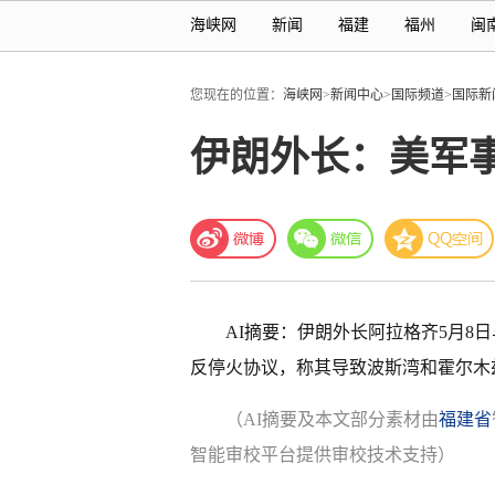
海峡网
新闻
福建
福州
闽
您现在的位置：
海峡网
>
新闻中心
>
国际频道
>
国际新
伊朗外长：美军
AI摘要：
伊朗外长阿拉格齐5月8
反停火协议，称其导致波斯湾和霍尔木
（AI摘要及本文部分素材由
福建省
智能审校平台提供审校技术支持）