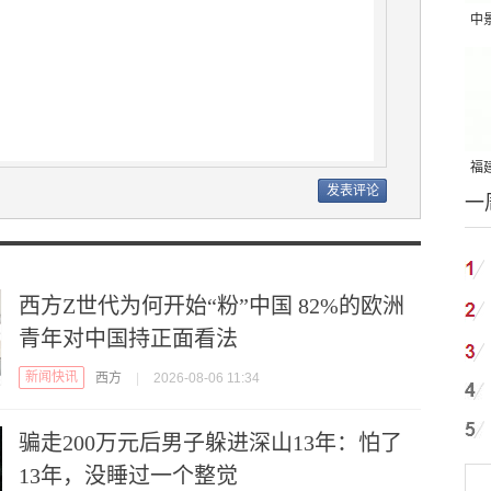
中
吨
福建
一
国
西方Z世代为何开始“粉”中国 82%的欧洲
青年对中国持正面看法
新闻快讯
西方
|
2026-08-06 11:34
骗走200万元后男子躲进深山13年：怕了
13年，没睡过一个整觉