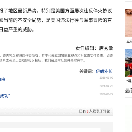
报了地区最新局势，特别是美国方面屡次违反停火协议
峡当前的不安全局势，是美国违法行径与军事冒险的直
日益严重的威胁。
立
责任编辑：唐秀敏
晒
。该内容版权归原作者所有，并不代表本网赞同其观点和对其真实性负责。如该
味
com联系或者请点击右侧投诉按钮，我们会及时反馈并处理完毕。
关键词：
伊朗外长
2026-05-09
自由
“
2026-04-28
最
题
2026-04-27
成功”
已有
0
人发表了评论