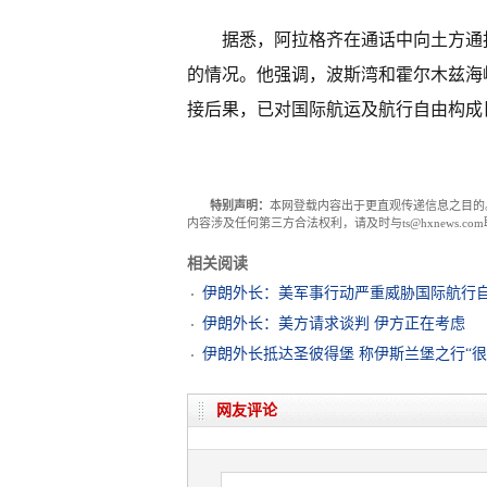
据悉，阿拉格齐在通话中向土方通
的情况。他强调，波斯湾和霍尔木兹海
接后果，已对国际航运及航行自由构成
特别声明：
本网登载内容出于更直观传递信息之目的
内容涉及任何第三方合法权利，请及时与ts@hxnews.
相关阅读
伊朗外长：美军事行动严重威胁国际航行
伊朗外长：美方请求谈判 伊方正在考虑
伊朗外长抵达圣彼得堡 称伊斯兰堡之行“很
网友评论