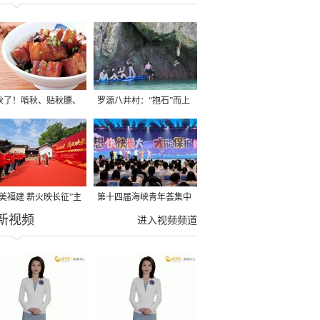
秋了！啃秋、贴秋膘、
罗源八井村：“抱石”而上
秋，福建人这样过才够
→
寻美福建 薪火映长征”主
第十四届海峡青年荟集中
新视频
活动在龙岩长汀启动
阶段活动在福州举行
进入视频频道