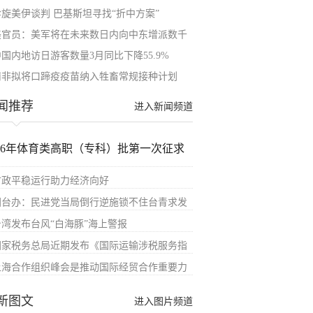
斡旋美伊谈判 巴基斯坦寻找“折中方案”
美官员：美军将在未来数日内向中东增派数千
中国内地访日游客数量3月同比下降55.9%
南非拟将口蹄疫疫苗纳入牲畜常规接种计划
闻推荐
进入新闻频道
026年体育类高职（专科）批第一次征求
财政平稳运行助力经济向好
国台办：民进党当局倒行逆施锁不住台青求发
台湾发布台风“白海豚”海上警报
国家税务总局近期发布《国际运输涉税服务指
上海合作组织峰会是推动国际经贸合作重要力
新图文
进入图片频道