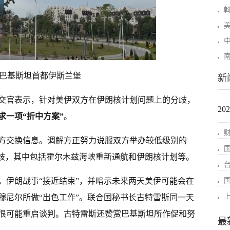
巴基斯坦首都伊斯兰堡
新
外交官表示，针对美伊双方在伊朗核计划问题上的分歧，
2
求一项“折中方案”
。
方交换信息。调解方正努力说服双方举办较低级别的
分歧，其中包括霍尔木兹海峡重新通航和伊朗核计划等。
，伊朗战事“接近结束”，并暗示未来两天美伊可能会在
穆尼尔所做“出色工作”。联合国秘书长古特雷斯同一天
很可能重启谈判。古特雷斯还赞赏巴基斯坦所作促和努
最