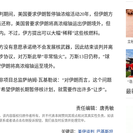
判期间，美国要求伊朗暂停铀浓缩活动20年，但伊朗方
员还称，美国曾要求伊朗将高浓缩铀运出伊朗境外，但
内。不过，伊方提出可以大幅“稀释”这些核燃料。
立
方没有意愿承诺绝不会发展核武器，因此结束谈判并离
晒
协议，对万斯此举“非常恼火”。万斯13日仍称，“球
味
望伊朗将高浓缩铀运至境外。
非项目总监萨纳姆·瓦基勒说：“对伊朗而言，这个问题
“
方希望伊朗长期暂停核计划，就需要作出许多“让步”。
最
题
责任编辑：唐秀敏
。该内容版权归原作者所有，并不代表本网赞同其观点和对其真实性负责。如该
com联系或者请点击右侧投诉按钮，我们会及时反馈并处理完毕。
关键词：
美伊谈判
巴基斯坦