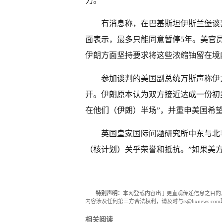
力。
有消息称，在巴基斯坦伊斯兰堡谈
面表示，最多只能同意暂停5年。美官
伊朗方面坚持要求将这些浓缩铀留在境
参加谈判的美国副总统万斯声称伊
开。伊朗原本认为双方接近达成一份初步
在他们（伊朗）半场”，并重申美国希
英国皇家国际问题研究所中东与北
（核计划）关乎荣誉和抵抗。”如果美
特别声明：
本网登载内容出于更直观传递信息之目的
内容涉及任何第三方合法权利，请及时与ts@hxnews.
相关阅读