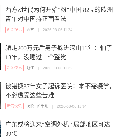
西方Z世代为何开始“粉”中国 82%的欧洲
青年对中国持正面看法
新闻快讯
西方
|
2026-08-06 11:34
骗走200万元后男子躲进深山13年：怕了
13年，没睡过一个整觉
新闻快讯
浙江
|
2026-08-06 11:32
被错换37年女子起诉医院：本不需辍学，
不必遭受这些苦难
新闻快讯
医院
新生儿
|
2026-08-06 11:34
广东或将迎来“空调外机” 局部地区可达
39℃