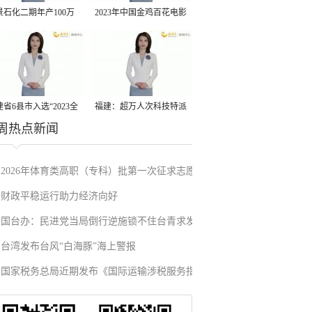
景石化二期年产100万
2023年中国金鸡百花电影
丙烷脱氢项目建成中交
节有福电影巡展31日启动
省6县市入选“2023全
福建：超万人次科技特派
周热点新闻
县域发展潜力百强县”
员一线开展服务
2026年体育类高职（专科）批第一次征求志愿
财政平稳运行助力经济向好
填报
国台办：民进党当局倒行逆施锁不住台青求发
台湾发布台风“白海豚”海上警报
展的心
国家税务总局近期发布《国际运输涉税服务指
引》