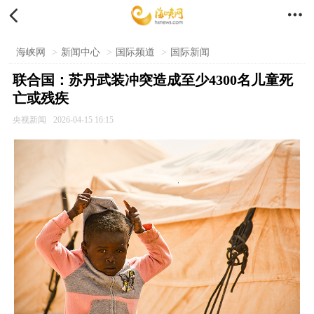


海峡网
>
新闻中心
>
国际频道
>
国际新闻
联合国：苏丹武装冲突造成至少4300名儿童死
亡或残疾
央视新闻
2026-04-15 16:15