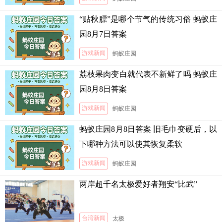
“贴秋膘”是哪个节气的传统习俗 蚂蚁庄
园8月7日答案
游戏新闻
蚂蚁庄园
荔枝果肉变白就代表不新鲜了吗 蚂蚁庄
园8月8日答案
游戏新闻
蚂蚁庄园
蚂蚁庄园8月8日答案 旧毛巾变硬后，以
下哪种方法可以使其恢复柔软
游戏新闻
蚂蚁庄园
两岸超千名太极爱好者翔安“比武”
台湾新闻
太极