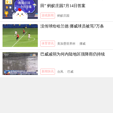
田” 蚂蚁庄园7月14日答案
游戏新闻
蚂蚁庄园
没传球给哈兰德 挪威球员被骂7万条
体育资讯
美加墨世界杯
|
挪威
巴威减弱为何内陆地区强降雨仍持续
新闻快讯
台风
|
巴威