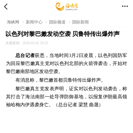


海峡网
>
新闻中心
>
国际频道
>
国际新闻
以色列对黎巴嫩发动空袭 贝鲁特传出爆炸声
央视新闻
2026-03-02 16:35
总台记者
获悉，当地时间3月2日凌晨，以色列国防军
为回应黎巴嫩真主党对以色列北部的火箭弹袭击，开始对
黎巴嫩南部地区发动空袭。
有消息称，黎巴嫩首都贝鲁特传出爆炸声。
黎巴嫩真主党发表声明，证实对以色列发动袭击，称
其打击了海法南部一处导弹防御基地，以报复伊朗最高领
袖哈梅内伊遇袭身亡。（总台记者 梁慧 曲晟）