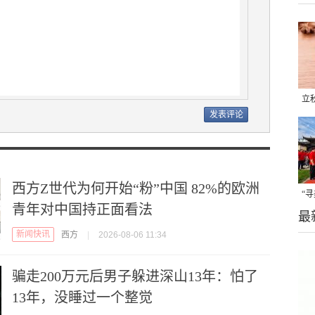
立
晒
味
西方Z世代为何开始“粉”中国 82%的欧洲
“
青年对中国持正面看法
最
题
新闻快讯
西方
|
2026-08-06 11:34
骗走200万元后男子躲进深山13年：怕了
13年，没睡过一个整觉