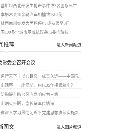
巴基斯坦西北部发生枪击事件致3名警察死亡
日本栃木县10余辆汽车相撞致1死3伤
柏林西南部突发大面积停电 或持续至8日
美国100多个城市示威抗议袭击委内瑞拉
闻推荐
进入新闻频道
委常委会召开会议
大道行天下丨以心相交，成其久远——中国元
屏山观察丨一座堡垒，何以35年接续筑牢？
省防指提升防台风应急响应为三级
青山烟火升腾，念长征军民情深
全省深入学习贯彻习近平党建思想赓续实施新
新图文
进入图片频道