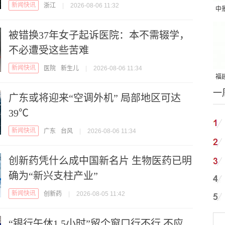
新闻快讯
浙江
|
2026-08-06 11:32
中
吨
被错换37年女子起诉医院：本不需辍学，
不必遭受这些苦难
新闻快讯
医院
新生儿
|
2026-08-06 11:34
福建
一
国
广东或将迎来“空调外机” 局部地区可达
39℃
新闻快讯
广东
台风
|
2026-08-06 11:34
创新药凭什么成中国新名片 生物医药已明
确为“新兴支柱产业”
新闻快讯
创新药
|
2026-08-05 11:42
“银行午休1.5小时”留个窗口行不行 不应