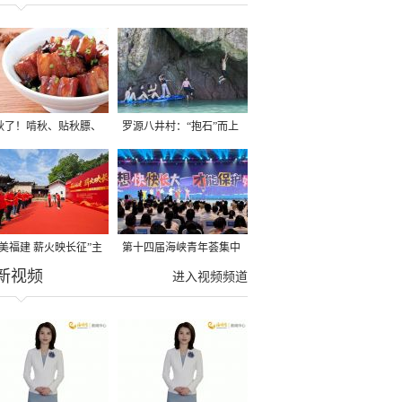
秋了！啃秋、贴秋膘、
罗源八井村：“抱石”而上
秋，福建人这样过才够
→
寻美福建 薪火映长征”主
第十四届海峡青年荟集中
新视频
活动在龙岩长汀启动
阶段活动在福州举行
进入视频频道