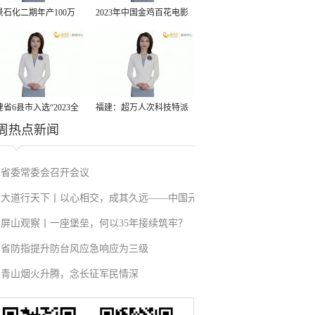
景石化二期年产100万
2023年中国金鸡百花电影
丙烷脱氢项目建成中交
节有福电影巡展31日启动
省6县市入选“2023全
福建：超万人次科技特派
周热点新闻
县域发展潜力百强县”
员一线开展服务
省委常委会召开会议
大道行天下丨以心相交，成其久远——中国元
屏山观察丨一座堡垒，何以35年接续筑牢？
首外交的世界情怀与大国气派
省防指提升防台风应急响应为三级
青山烟火升腾，念长征军民情深