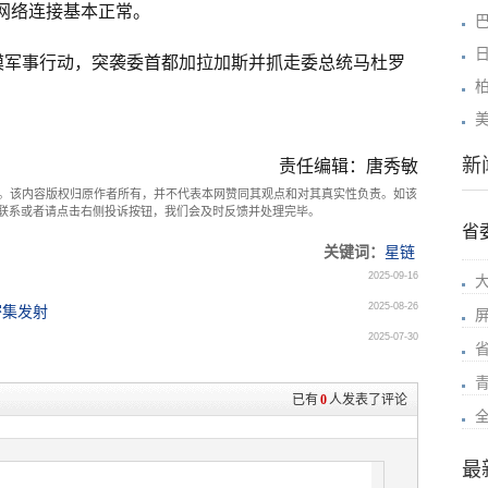
委网络连接基本正常。
模军事行动，突袭委首都加拉加斯并抓走委总统马杜罗
新
责任编辑：唐秀敏
。该内容版权归原作者所有，并不代表本网赞同其观点和对其真实性负责。如该
com联系或者请点击右侧投诉按钮，我们会及时反馈并处理完毕。
省
关键词：
星链
2025-09-16
2025-08-26
密集发射
2025-07-30
已有
0
人发表了评论
最