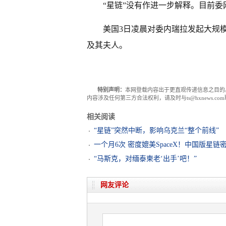
“星链”没有作进一步解释。目前
美国3日凌晨对委内瑞拉发起大规
及其夫人。
特别声明：
本网登载内容出于更直观传递信息之目的
内容涉及任何第三方合法权利，请及时与ts@hxnews.
相关阅读
“星链”突然中断，影响乌克兰“整个前线”
一个月6次 密度媲美SpaceX！中国版星链
“马斯克，对缅泰柬老‘出手’吧！”
网友评论