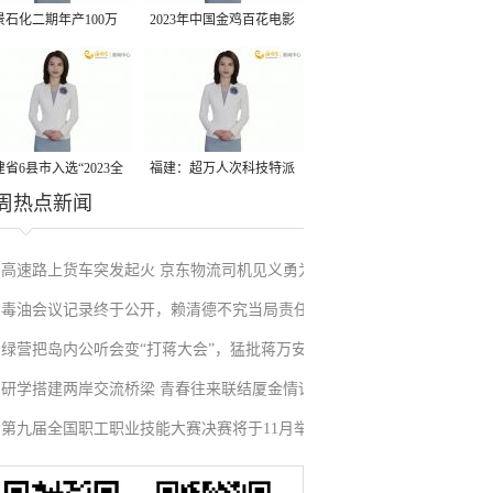
景石化二期年产100万
2023年中国金鸡百花电影
丙烷脱氢项目建成中交
节有福电影巡展31日启动
省6县市入选“2023全
福建：超万人次科技特派
周热点新闻
县域发展潜力百强县”
员一线开展服务
高速路上货车突发起火 京东物流司机见义勇为
毒油会议记录终于公开，赖清德不究当局责任
施救挽回损失
绿营把岛内公听会变“打蒋大会”，猛批蒋万安
反甩锅卢秀燕，蓝营点名责任官员要求撤职下
研学搭建两岸交流桥梁 青春往来联结厦金情谊
废除监察机构主张，遭蓝营搬出蔡英文、赖清
台
第九届全国职工职业技能大赛决赛将于11月举
德过往言论打脸
行