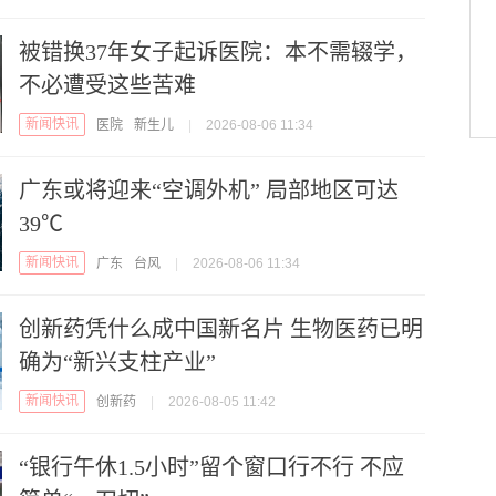
被错换37年女子起诉医院：本不需辍学，
不必遭受这些苦难
新闻快讯
医院
新生儿
|
2026-08-06 11:34
广东或将迎来“空调外机” 局部地区可达
39℃
新闻快讯
广东
台风
|
2026-08-06 11:34
创新药凭什么成中国新名片 生物医药已明
确为“新兴支柱产业”
新闻快讯
创新药
|
2026-08-05 11:42
“银行午休1.5小时”留个窗口行不行 不应