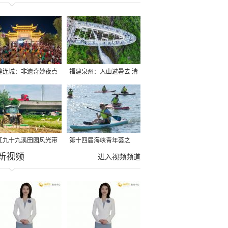
建连城：非遗奇妙夜点
福建泉州：入山避暑去 清
夏夜
凉好惬意
江九十九溪田园风光带
第十四届海峡青年荟之
新视频
亩早稻迎来成熟收割季
2026榕台青年大学生水上
进入视频频道
运动交流营