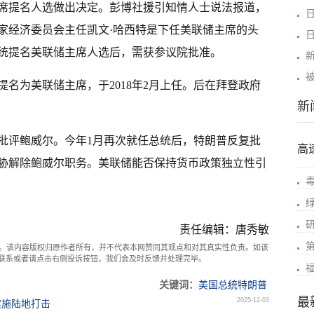
席提名人选做出决定。彭博社援引知情人士说法报道，
家经济委员会主任凯文·哈西特是下任美联储主席的头
统提名美联储主席人选后，需获参议院批准。
名为美联储主席，于2018年2月上任。后在拜登政府
新
批评鲍威尔。今年1月再次就任总统后，特朗普反复批
高
胁解除鲍威尔职务。美联储能否保持货币政策独立性引
责任编辑：唐秀敏
。该内容版权归原作者所有，并不代表本网赞同其观点和对其真实性负责。如该
com联系或者请点击右侧投诉按钮，我们会及时反馈并处理完毕。
关键词：
美国总统特朗普
最
2025-12-03
实施陆地打击