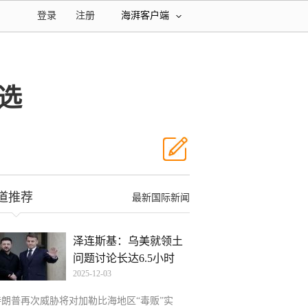
登录
注册
海湃客户端
选
道推荐
最新国际新闻
泽连斯基：乌美就领土
问题讨论长达6.5小时
2025-12-03
特朗普再次威胁将对加勒比海地区“毒贩”实