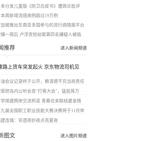
日本分发儿童版《防卫白皮书》遭舆论批评
日本周新增流感病例超过19万例
新加坡推出东南亚多国参与的流行病情报平台
被捕一周后 卢浮宫抢劫案第四名嫌疑人被临
闻推荐
进入新闻频道
速路上货车突发起火 京东物流司机见
毒油会议记录终于公开，赖清德不究当局责任
绿营把岛内公听会变“打蒋大会”，猛批蒋万
研学搭建两岸交流桥梁 青春往来联结厦金情
第九届全国职工职业技能大赛决赛将于11月举
福建连城：非遗奇妙夜点亮夏夜
新图文
进入图片频道