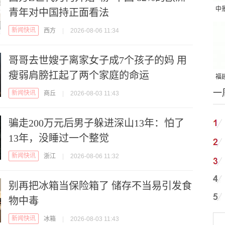
中
青年对中国持正面看法
吨
新闻快讯
西方
|
2026-08-06 11:34
哥哥去世嫂子离家女子成7个孩子的妈 用
瘦弱肩膀扛起了两个家庭的命运
福建
一
国
新闻快讯
商丘
|
2026-08-03 11:43
骗走200万元后男子躲进深山13年：怕了
13年，没睡过一个整觉
新闻快讯
浙江
|
2026-08-06 11:32
别再把冰箱当保险箱了 储存不当易引发食
物中毒
新闻快讯
冰箱
|
2026-08-03 11:43