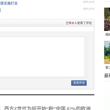
2025-12-03
国家实施打击
2025-12-01
观
已有
0
人发表了评论
福
亮
晋
最
千
西方Z世代为何开始“粉”中国 82%的欧洲