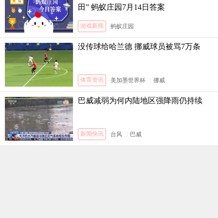
田” 蚂蚁庄园7月14日答案
游戏新闻
蚂蚁庄园
没传球给哈兰德 挪威球员被骂7万条
体育资讯
美加墨世界杯
|
挪威
巴威减弱为何内陆地区强降雨仍持续
新闻快讯
台风
|
巴威