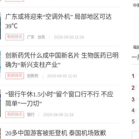
中
吨
广东或将迎来“空调外机” 局部地区可达
39℃
新闻快讯
广东
台风
|
2026-08-06 11:34
福建
创新药凭什么成中国新名片 生物医药已明
一
国
确为“新兴支柱产业”
新闻快讯
创新药
|
2026-08-05 11:42
“银行午休1.5小时”留个窗口行不行 不应
简单“一刀切”
新闻快讯
银行
|
2026-08-06 11:34
20多中国游客被拒登机 泰国机场致歉