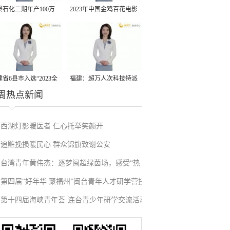
景石化二期年产100万
2023年中国金鸡百花电影
丙烷脱氢项目建成中交
节有福电影巡展31日启动
省6县市入选“2023全
福建：超万人次科技特派
周热点新闻
县域发展潜力百强县”
员一线开展服务
西湖灯影暖医者 仁心托举笑颜开
追赃挽损暖民心 群众锦旗致谢公安
台湾青年黄伟杰：逐梦闽超绿茵场，感受“热
第四届“好年华 聚福州”闽台青年人才研学营技
血”与温情
第十四届海峡青年荟·连台青少年研学交流活动
术成果项目路演在榕举办
在福州启航