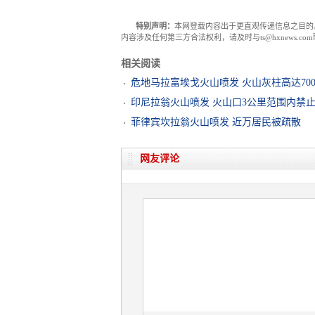
特别声明：
本网登载内容出于更直观传递信息之目的
内容涉及任何第三方合法权利，请及时与ts@hxnews.
相关阅读
危地马拉富埃戈火山喷发 火山灰柱高达700
印尼拉翁火山喷发 火山口3公里范围内禁
菲律宾坎拉翁火山喷发 近万居民被疏散
网友评论