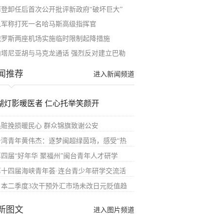
拜登卸任后首次公开批评新政府“破坏巨大”
以军称打死一名哈马斯高级指挥官
俄罗斯两座机场实施临时限制起降措施
内塔尼亚胡与马克龙通话 强烈反对建立巴勒
闻推荐
进入新闻频道
湖灯影暖医者 仁心托举笑颜开
追赃挽损暖民心 群众锦旗致谢公安
台湾青年黄伟杰：逐梦闽超绿茵场，感受“热
第四届“好年华 聚福州”闽台青年人才研学
第十四届海峡青年荟·连台青少年研学交流活
日本二季度3次干预外汇市场未改日元贬值趋
新图文
进入图片频道