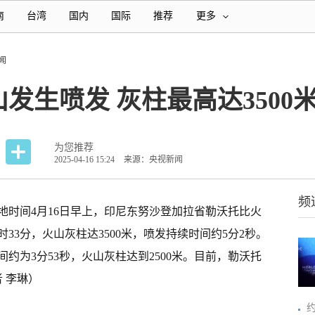
南
台湾
国内
国际
推荐
更多
闻
发生喷发 灰柱最高达3500
为您推荐
2025-04-16 15:24
来源：央视新闻
频
地时间4月16日早上，印尼东努沙登加拉省勒沃托比火
33分，火山灰柱达3500米，喷发持续时间约5分2秒。
间约为3分53秒，火山灰柱达到2500米。目前，勒沃托
者 李琳）