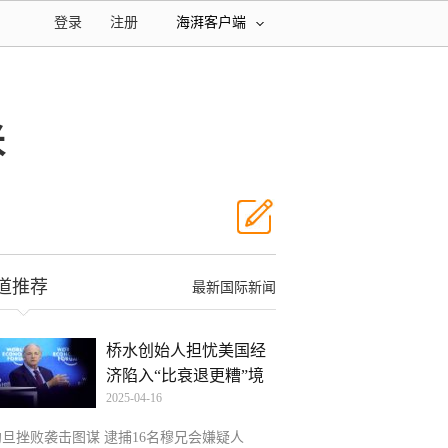
登录
注册
海湃客户端
米
道推荐
最新国际新闻
桥水创始人担忧美国经
济陷入“比衰退更糟”境
2025-04-16
约旦挫败袭击图谋 逮捕16名穆兄会嫌疑人