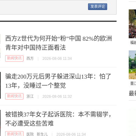
西方Z世代为何开始“粉”中国 82%的欧洲
福
青年对中国持正面看法
亮
新闻快讯
西方
|
2026-08-06 11:34
骗走200万元后男子躲进深山13年：怕了
晋
13年，没睡过一个整觉
最
千
新闻快讯
浙江
|
2026-08-06 11:32
被错换37年女子起诉医院：本不需辍学，
不必遭受这些苦难
新闻快讯
医院
新生儿
|
2026-08-06 11:34