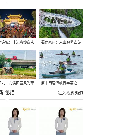
建连城：非遗奇妙夜点
福建泉州：入山避暑去 清
夏夜
凉好惬意
江九十九溪田园风光带
第十四届海峡青年荟之
新视频
亩早稻迎来成熟收割季
2026榕台青年大学生水上
进入视频频道
运动交流营