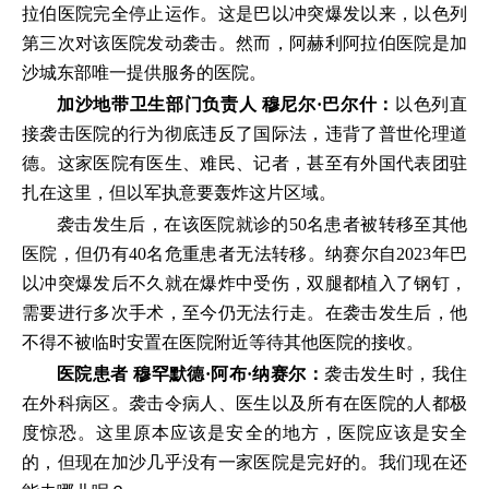
拉伯医院完全停止运作。这是巴以冲突爆发以来，以色列
第三次对该医院发动袭击。然而，阿赫利阿拉伯医院是加
沙城东部唯一提供服务的医院。
加沙地带卫生部门负责人 穆尼尔·巴尔什：
以色列直
接袭击医院的行为彻底违反了国际法，违背了普世伦理道
德。这家医院有医生、难民、记者，甚至有外国代表团驻
扎在这里，但以军执意要轰炸这片区域。
袭击发生后，在该医院就诊的50名患者被转移至其他
医院，但仍有40名危重患者无法转移。纳赛尔自2023年巴
以冲突爆发后不久就在爆炸中受伤，双腿都植入了钢钉，
需要进行多次手术，至今仍无法行走。在袭击发生后，他
不得不被临时安置在医院附近等待其他医院的接收。
医院患者 穆罕默德·阿布·纳赛尔：
袭击发生时，我住
在外科病区。袭击令病人、医生以及所有在医院的人都极
度惊恐。这里原本应该是安全的地方，医院应该是安全
的，但现在加沙几乎没有一家医院是完好的。我们现在还