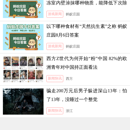
冻室内壁涂抹哪种物质，能降低下次除
霜的难度
游戏新闻
蚂蚁庄园
以下哪种食材有“天然抗生素”之称 蚂蚁
庄园8月6日答案
游戏新闻
蚂蚁庄园
西方Z世代为何开始“粉”中国 82%的欧
洲青年对中国持正面看法
新闻快讯
西方
骗走200万元后男子躲进深山13年：怕
了13年，没睡过一个整觉
新闻快讯
浙江