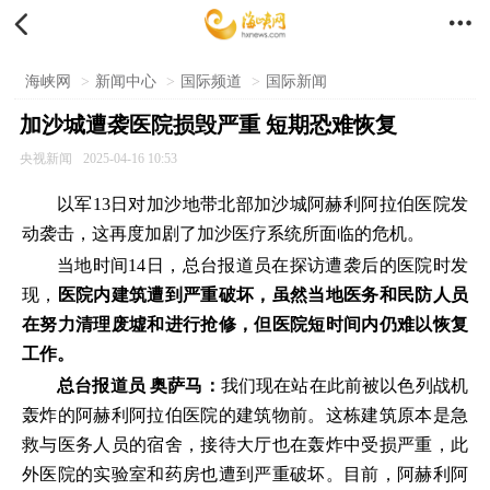


海峡网
>
新闻中心
>
国际频道
>
国际新闻
加沙城遭袭医院损毁严重 短期恐难恢复
央视新闻
2025-04-16 10:53
以军13日对加沙地带北部加沙城阿赫利阿拉伯医院发
动袭击，这再度加剧了加沙医疗系统所面临的危机。
当地时间14日，总台报道员在探访遭袭后的医院时发
现，
医院内建筑遭到严重破坏，虽然当地医务和民防人员
在努力清理废墟和进行抢修，但医院短时间内仍难以恢复
工作。
总台报道员 奥萨马：
我们现在站在此前被以色列战机
轰炸的阿赫利阿拉伯医院的建筑物前。这栋建筑原本是急
救与医务人员的宿舍，接待大厅也在轰炸中受损严重，此
外医院的实验室和药房也遭到严重破坏。目前，阿赫利阿