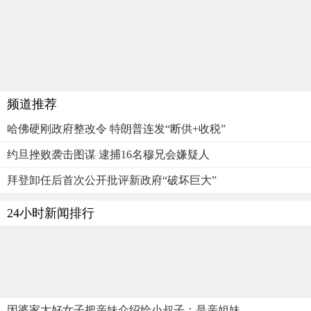
频道推荐
哈佛硬刚政府整改令 特朗普连发“断供+收税”
约旦挫败袭击图谋 逮捕16名穆兄会嫌疑人
拜登卸任后首次公开批评新政府“破坏巨大”
24小时新闻排行
因婆家太好女子把亲妹介绍给小叔子：是亲姐妹