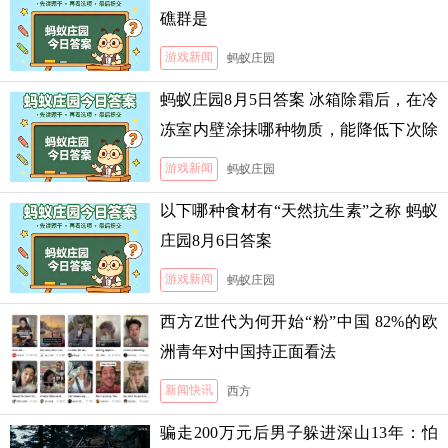
礁群是
游戏新闻
蚂蚁庄园
蚂蚁庄园8月5日答案 冰箱除霜后，在冷
冻室内壁涂抹哪种物质，能降低下次除
霜的难度
游戏新闻
蚂蚁庄园
以下哪种食材有“天然抗生素”之称 蚂蚁
庄园8月6日答案
游戏新闻
蚂蚁庄园
西方Z世代为何开始“粉”中国 82%的欧
洲青年对中国持正面看法
新闻快讯
西方
骗走200万元后男子躲进深山13年：怕