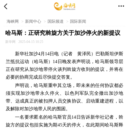


海峡网
>
新闻中心
>
国际频道
>
国际新闻
哈马斯：正研究斡旋方关于加沙停火的新提议
新华网
2025-04-15 10:25
新华社加沙4月14日电（记者 黄泽民）巴勒斯坦伊斯
兰抵抗运动（哈马斯）14日晚发表声明说，哈马斯领导层
正在研究从加沙地带停火谈判斡旋方收到的提议，并将在
必要的协商完成后尽快提交答复。
声明说，哈马斯重申其立场，即未来的任何协议都必
须实现加沙地带永久停火、以色列军队完全撤出加沙地
带、达成真正的被扣押人员交换协议、启动重建进程，以
及解除对加沙地带人民的围困。
一名要求匿名的哈马斯官员14日告诉新华社记者，斡
旋方的提议包括实施为期45天的停火，在此期间哈马斯释