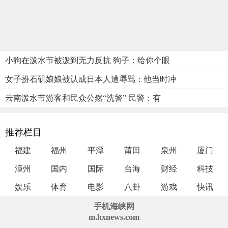
小狗在泼水节被泼到无力反抗 狗子：给你个眼
女子扮石矶娘娘被认成日本人遭辱骂：他当时冲
云南泼水节游客和民众公然“洗警” 民警：有
推荐栏目
福建
福州
平潭
莆田
泉州
厦门
漳州
国内
国际
台海
财经
科技
娱乐
体育
电影
八卦
游戏
快讯
手机海峡网
m.hxnews.com