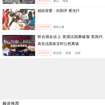
新闻快讯
唐山
|
地震
福佑蓓蕾：向阳开 逐光行
福建新闻
困境儿童
联合国会议上 美国法国撕破脸 美国代
表在法国发言时公然离场
新闻快讯
联合国
|
美国
|
法国
频道推荐