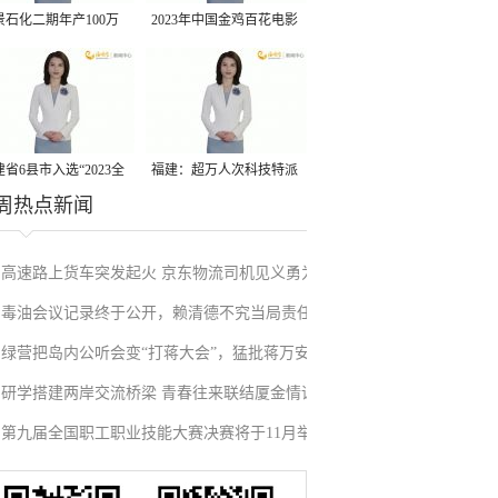
景石化二期年产100万
2023年中国金鸡百花电影
丙烷脱氢项目建成中交
节有福电影巡展31日启动
省6县市入选“2023全
福建：超万人次科技特派
周热点新闻
县域发展潜力百强县”
员一线开展服务
高速路上货车突发起火 京东物流司机见义勇为
毒油会议记录终于公开，赖清德不究当局责任
施救挽回损失
绿营把岛内公听会变“打蒋大会”，猛批蒋万安
反甩锅卢秀燕，蓝营点名责任官员要求撤职下
研学搭建两岸交流桥梁 青春往来联结厦金情谊
废除监察机构主张，遭蓝营搬出蔡英文、赖清
台
第九届全国职工职业技能大赛决赛将于11月举
德过往言论打脸
行