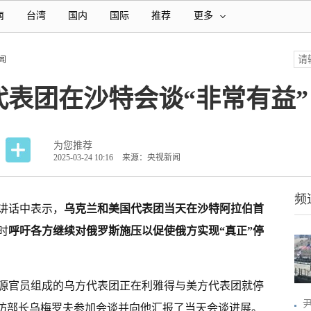
南
台湾
国内
国际
推荐
更多
闻
表团在沙特会谈“非常有益”
为您推荐
2025-03-24 10:16
来源：央视新闻
频
频讲话中表示，
乌克兰和美国代表团当天在沙特阿拉伯首
时
呼吁各方继续对俄罗斯施压以促使俄方实现“真正”停
源官员组成的乌方代表团正在利雅得与美方代表团就停
国防部长乌梅罗夫参加会谈并向他汇报了当天会谈进展。