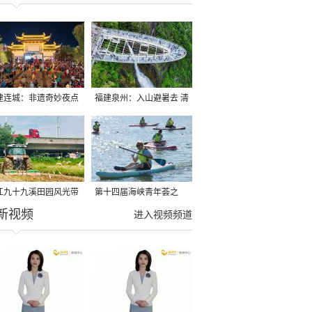
建连城：非遗奇妙夜点
福建泉州：入山避暑去 清
夏夜
凉好惬意
江九十九溪田园风光带
第十四届海峡青年荟之
新视频
亩早稻迎来成熟收割季
2026榕台青年大学生水上
进入视频频道
运动交流营