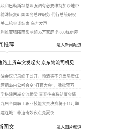
埃及和巴勒斯坦总理强调有必要维持加沙地带
韩德洙恢复韩国国务总理职务 代行总统职权
乌美二轮会谈结束 乌方发声
玻利维亚强降雨影响超36万家庭 约800栋房屋
闻推荐
进入新闻频道
速路上货车突发起火 京东物流司机见
毒油会议记录终于公开，赖清德不究当局责任
绿营把岛内公听会变“打蒋大会”，猛批蒋万
研学搭建两岸交流桥梁 青春往来联结厦金情
第九届全国职工职业技能大赛决赛将于11月举
福建连城：非遗奇妙夜点亮夏夜
新图文
进入图片频道