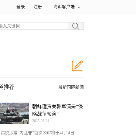
登录
注册
海湃客户端
道推荐
最新国际新闻
朝鲜谴责美韩军演是“侵
略战争预演”
2025-03-24
尹锡悦涉嫌“内乱罪”首次公审将于4月14日