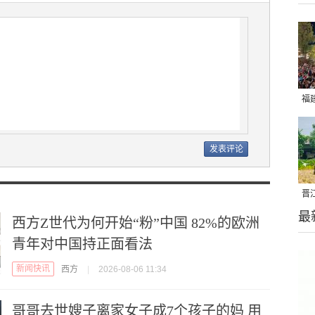
福
亮
晋
最
千
西方Z世代为何开始“粉”中国 82%的欧洲
青年对中国持正面看法
新闻快讯
西方
|
2026-08-06 11:34
哥哥去世嫂子离家女子成7个孩子的妈 用