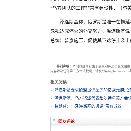
“乌方团队的工作非常有建设性，（与
泽连斯基称，俄罗斯是唯一在拖延
忽视达成停火的外交努力。泽连斯基说
总统）普京施压，促使其下达停止袭击
特别声明：
本网登载内容出于更直观传递信息之目的
内容涉及任何第三方合法权利，请及时与ts@hxnews.
相关阅读
泽连斯基要求欧盟提供至少50亿欧元购买
泽连斯基：乌方将派代表赴沙特与美方会
特朗普：与泽连斯基的通话“富有成效”
网友评论