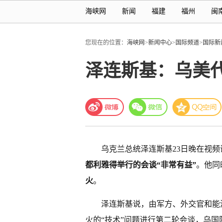
海峡网
新闻
福建
福州
闽
您现在的位置：
海峡网
>
新闻中心
>
国际频道
>
国际新
泽连斯基：乌美代
乌克兰总统泽连斯基23日晚在视
都利雅得举行的会谈“非常有益”
。他同
火
。
泽连斯基说，由军方、外交官和能
火的“技术”问题进行第二轮会谈，乌