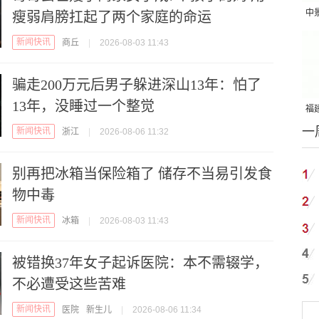
中
瘦弱肩膀扛起了两个家庭的命运
吨
新闻快讯
商丘
|
2026-08-03 11:43
骗走200万元后男子躲进深山13年：怕了
13年，没睡过一个整觉
福建
一
国
新闻快讯
浙江
|
2026-08-06 11:32
别再把冰箱当保险箱了 储存不当易引发食
物中毒
新闻快讯
冰箱
|
2026-08-03 11:43
被错换37年女子起诉医院：本不需辍学，
不必遭受这些苦难
新闻快讯
医院
新生儿
|
2026-08-06 11:34