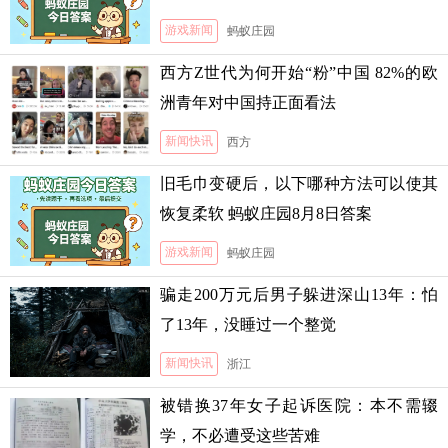
游戏新闻
蚂蚁庄园
西方Z世代为何开始“粉”中国 82%的欧
洲青年对中国持正面看法
新闻快讯
西方
旧毛巾变硬后，以下哪种方法可以使其
恢复柔软 蚂蚁庄园8月8日答案
游戏新闻
蚂蚁庄园
骗走200万元后男子躲进深山13年：怕
了13年，没睡过一个整觉
新闻快讯
浙江
被错换37年女子起诉医院：本不需辍
学，不必遭受这些苦难