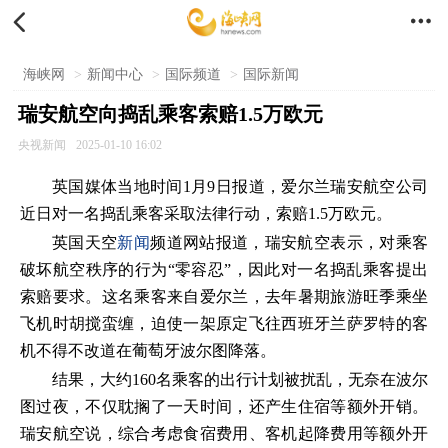


海峡网
>
新闻中心
>
国际频道
>
国际新闻
瑞安航空向捣乱乘客索赔1.5万欧元
央视新闻
2025-01-10 16:02
英国媒体当地时间1月9日报道，爱尔兰瑞安航空公司
近日对一名捣乱乘客采取法律行动，索赔1.5万欧元。
英国天空
新闻
频道网站报道，瑞安航空表示，对乘客
破坏航空秩序的行为“零容忍”，因此对一名捣乱乘客提出
索赔要求。这名乘客来自爱尔兰，去年暑期旅游旺季乘坐
飞机时胡搅蛮缠，迫使一架原定飞往西班牙兰萨罗特的客
机不得不改道在葡萄牙波尔图降落。
结果，大约160名乘客的出行计划被扰乱，无奈在波尔
图过夜，不仅耽搁了一天时间，还产生住宿等额外开销。
瑞安航空说，综合考虑食宿费用、客机起降费用等额外开