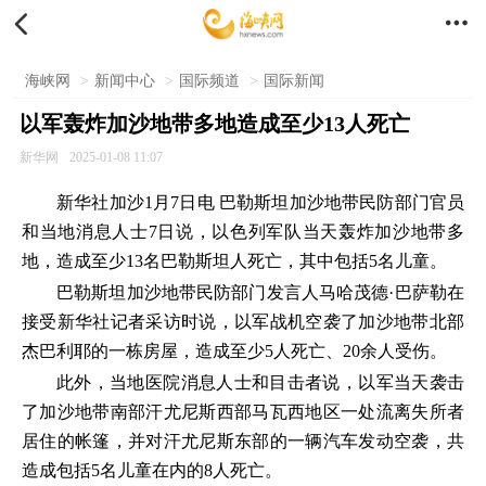


海峡网
>
新闻中心
>
国际频道
>
国际新闻
以军轰炸加沙地带多地造成至少13人死亡
新华网
2025-01-08 11:07
新华社加沙1月7日电 巴勒斯坦加沙地带民防部门官员
和当地消息人士7日说，以色列军队当天轰炸加沙地带多
地，造成至少13名巴勒斯坦人死亡，其中包括5名儿童。
巴勒斯坦加沙地带民防部门发言人马哈茂德·巴萨勒在
接受新华社记者采访时说，以军战机空袭了加沙地带北部
杰巴利耶的一栋房屋，造成至少5人死亡、20余人受伤。
此外，当地医院消息人士和目击者说，以军当天袭击
了加沙地带南部汗尤尼斯西部马瓦西地区一处流离失所者
居住的帐篷，并对汗尤尼斯东部的一辆汽车发动空袭，共
造成包括5名儿童在内的8人死亡。