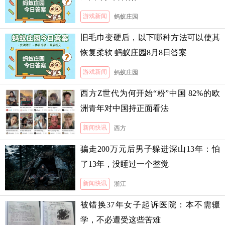
游戏新闻
蚂蚁庄园
旧毛巾变硬后，以下哪种方法可以使其
恢复柔软 蚂蚁庄园8月8日答案
游戏新闻
蚂蚁庄园
西方Z世代为何开始“粉”中国 82%的欧
洲青年对中国持正面看法
新闻快讯
西方
骗走200万元后男子躲进深山13年：怕
了13年，没睡过一个整觉
新闻快讯
浙江
被错换37年女子起诉医院：本不需辍
学，不必遭受这些苦难