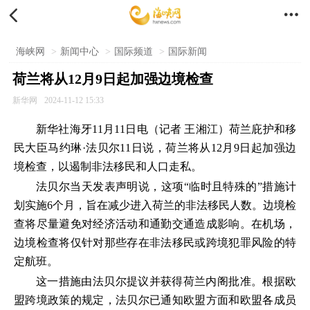


海峡网
>
新闻中心
>
国际频道
>
国际新闻
荷兰将从12月9日起加强边境检查
新华网
2024-11-12 15:33
新华社海牙11月11日电（记者 王湘江）荷兰庇护和移
民大臣马约琳·法贝尔11日说，荷兰将从12月9日起加强边
境检查，以遏制非法移民和人口走私。
法贝尔当天发表声明说，这项“临时且特殊的”措施计
划实施6个月，旨在减少进入荷兰的非法移民人数。边境检
查将尽量避免对经济活动和通勤交通造成影响。在机场，
边境检查将仅针对那些存在非法移民或跨境犯罪风险的特
定航班。
这一措施由法贝尔提议并获得荷兰内阁批准。根据欧
盟跨境政策的规定，法贝尔已通知欧盟方面和欧盟各成员