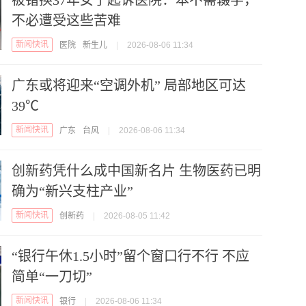
被错换37年女子起诉医院：本不需辍学，
不必遭受这些苦难
新闻快讯
医院
新生儿
|
2026-08-06 11:34
广东或将迎来“空调外机” 局部地区可达
39℃
新闻快讯
广东
台风
|
2026-08-06 11:34
创新药凭什么成中国新名片 生物医药已明
确为“新兴支柱产业”
新闻快讯
创新药
|
2026-08-05 11:42
“银行午休1.5小时”留个窗口行不行 不应
简单“一刀切”
新闻快讯
银行
|
2026-08-06 11:34