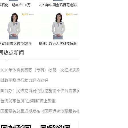
景石化二期年产100万
2023年中国金鸡百花电影
丙烷脱氢项目建成中交
节有福电影巡展31日启动
省6县市入选“2023全
福建：超万人次科技特派
周热点新闻
县域发展潜力百强县”
员一线开展服务
2026年体育类高职（专科）批第一次征求志愿
财政平稳运行助力经济向好
填报
国台办：民进党当局倒行逆施锁不住台青求发
台湾发布台风“白海豚”海上警报
展的心
国家税务总局近期发布《国际运输涉税服务指
引》