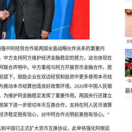
立
加强中阿经贸合作是两国全面战略伙伴关系的重要内
晒
。中方支持阿方维护经济金融稳定的努力，这也体现在
味
阿联合声明中。中方重视与阿方开展货币金融合作，愿
前提下，鼓励企业在双边经贸和投资中更多使用本币结
“
推动本币结算创造良好政策环境。2020年中国人民银
最
题
，为维护阿金融稳定发挥了重要作用。两国央行还建立
框架下进一步密切本币互换合作，支持在阿人民币清算
经济稳定抱有信心，对中阿合作光明前景抱有信心。”
廷和中国已正式扩大货币互换协议，此举将强化阿根廷