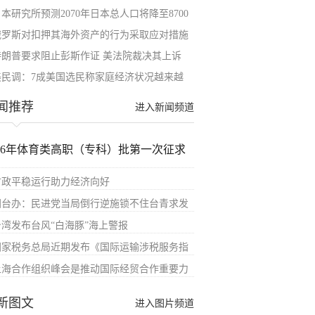
本研究所预测2070年日本总人口将降至8700
俄罗斯对扣押其海外资产的行为采取应对措施
特朗普要求阻止彭斯作证 美法院裁决其上诉
美民调：7成美国选民称家庭经济状况越来越
闻推荐
进入新闻频道
026年体育类高职（专科）批第一次征求
财政平稳运行助力经济向好
国台办：民进党当局倒行逆施锁不住台青求发
台湾发布台风“白海豚”海上警报
国家税务总局近期发布《国际运输涉税服务指
上海合作组织峰会是推动国际经贸合作重要力
新图文
进入图片频道