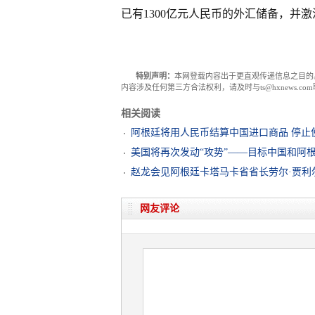
已有1300亿元人民币的外汇储备，并激
特别声明：
本网登载内容出于更直观传递信息之目的
内容涉及任何第三方合法权利，请及时与ts@hxnews.
相关阅读
阿根廷将用人民币结算中国进口商品 停止
美国将再次发动“攻势”——目标中国和阿
赵龙会见阿根廷卡塔马卡省省长劳尔·贾利
网友评论