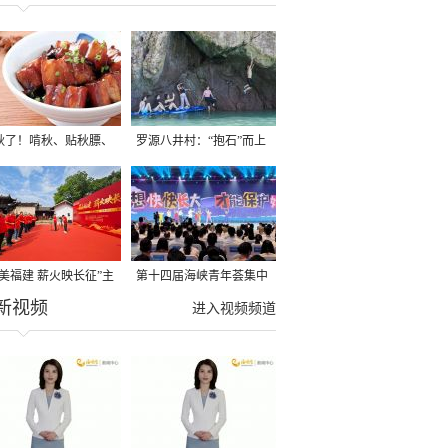
秋了！啃秋、贴秋膘、
罗源八井村：“抱石”而上
秋，福建人这样过才够
→
寻美福建 薪火映长征”主
第十四届海峡青年荟集中
新视频
活动在龙岩长汀启动
阶段活动在福州举行
进入视频频道