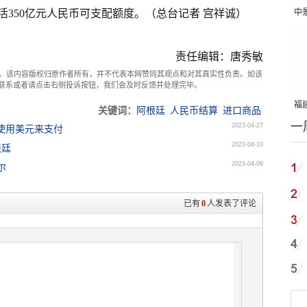
中
活350亿元人民币可支配额度。（总台记者 宫祥诚）
吨
责任编辑：唐秀敏
。该内容版权归原作者所有，并不代表本网赞同其观点和对其真实性负责。如该
com联系或者请点击右侧投诉按钮，我们会及时反馈并处理完毕。
福建
关键词：
阿根廷
人民币结算
进口商品
一
国
2023-04-27
使用美元来支付
2023-04-10
根廷
2023-04-09
尔
已有
0
人发表了评论