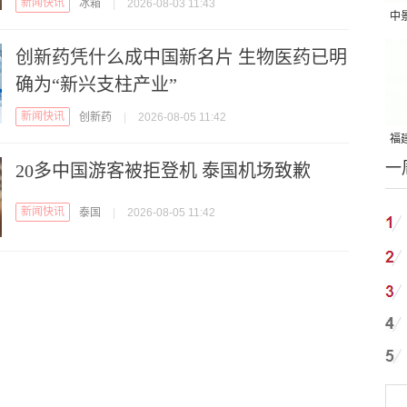
新闻快讯
冰箱
|
2026-08-03 11:43
中
吨
创新药凭什么成中国新名片 生物医药已明
确为“新兴支柱产业”
新闻快讯
创新药
|
2026-08-05 11:42
福建
一
国
20多中国游客被拒登机 泰国机场致歉
新闻快讯
泰国
|
2026-08-05 11:42