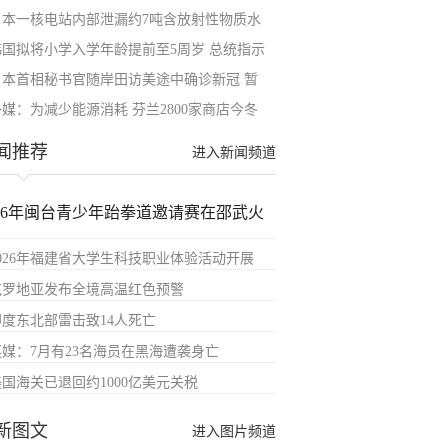
日本一核电站内部泄漏约7吨含放射性物质水
韩国拟将小学入学年龄提前至5周岁 总统指示
日本首相秘书官随岸田访美途中确诊新冠 暂
外媒：为减少能源消耗 芬兰2800家商店今冬
闻推荐
进入新闻频道
026年闽台青少年跆拳道邀请赛在邵武火
2026年福建省大学生科技职业体验活动开展
克罗地亚发布全境高温红色预警
印度东北部雷击致14人死亡
英媒：7月有23名海员在黑海遭袭身亡
美国海关已退回约1000亿美元关税
新图文
进入图片频道