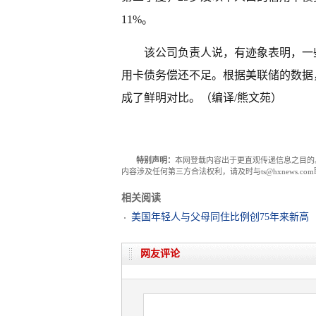
11%。
该公司负责人说，有迹象表明，一
用卡债务偿还不足。根据美联储的数据
成了鲜明对比。（编译/熊文苑）
特别声明：
本网登载内容出于更直观传递信息之目的
内容涉及任何第三方合法权利，请及时与ts@hxnews.
相关阅读
美国年轻人与父母同住比例创75年来新高
网友评论