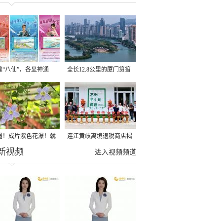
建“八仙”，各显神通
全长12.8公里的厦门筼筜
湖健身步道全线贯通
圈！成片紫色花瀑！就
连江黄岐离境退税商店揭
新视频
光明港公园
牌投用
进入视频频道