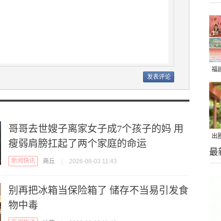
福
哥哥去世嫂子离家女子成7个孩子的妈 用
出
瘦弱肩膀扛起了两个家庭的命运
最
在
新闻快讯
商丘
|
2026-08-03 11:43
别再把冰箱当保险箱了 储存不当易引发食
物中毒