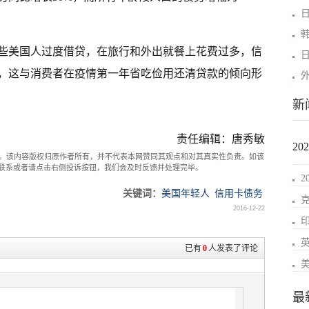
些美国人过度借贷，在旅行和外出就餐上花费过多，信
，这与消费者在疫情第一年省吃俭用还清贷款的倾向形
新
责任编辑：唐秀敏
2
。该内容版权归原作者所有，并不代表本网赞同其观点和对其真实性负责。如该
com联系或者请点击右侧投诉按钮，我们会及时反馈并处理完毕。
关键词：
美国年轻人
信用卡债务
2016-12-22
已有
0
人发表了评论
最