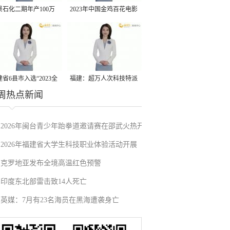
景石化二期年产100万
2023年中国金鸡百花电影
丙烷脱氢项目建成中交
节有福电影巡展31日启动
省6县市入选“2023全
福建：超万人次科技特派
周热点新闻
县域发展潜力百强县”
员一线开展服务
2026年闽台青少年跆拳道邀请赛在邵武火热开
2026年福建省大学生科技职业体验活动开展
赛
克罗地亚发布全境高温红色预警
印度东北部雷击致14人死亡
英媒：7月有23名海员在黑海遭袭身亡