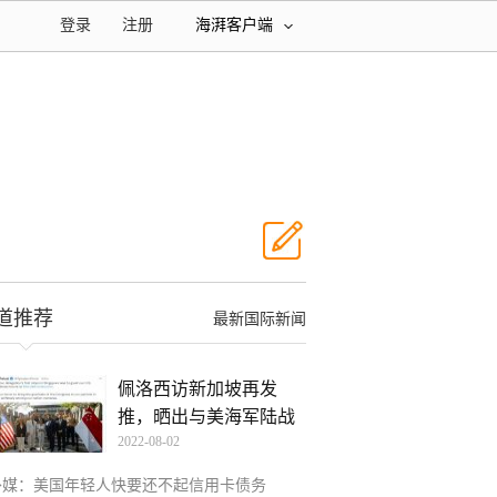
登录
注册
海湃客户端
道推荐
最新国际新闻
佩洛西访新加坡再发
推，晒出与美海军陆战
2022-08-02
队分
外媒：美国年轻人快要还不起信用卡债务