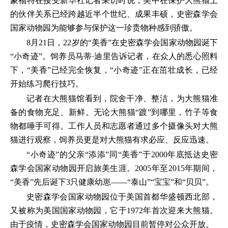
蒙福特在接受新华社记者采访时说，美中在保护大熊猫上
的伙伴关系已经跨越近半个世纪、成果丰硕，史密森学会
国家动物园为能够参与保护这一珍贵物种感到骄傲。
8月21日，22岁的“美香”在史密森学会国家动物园诞下
“小奇迹”。饲养员马蒂·迪里告诉记者，在众人的悉心照料
下，“美香”已经完全恢复，“小奇迹”正在茁壮成长，已经
开始练习爬行技巧。
记者在大熊猫馆看到，院舍干净、整洁，为大熊猫准
备的食物充足、新鲜。无论大熊猫“踱”到哪里，竹子等食
物都唾手可得。工作人员和志愿者通过多个摄像头对大熊
猫进行观察，饲养员更是对大熊猫有求必应、反应迅速。
“小奇迹”的父亲“添添”同“美香”于2000年底抵达史密
森学会国家动物园开启旅美生涯。2005年至2015年期间，
“美香”先后诞下3只健康幼崽——“泰山”“宝宝”和“贝贝”。
史密森学会国家动物园位于美国首都华盛顿西北部，
又被称为美国国家动物园，它于1972年首次迎来大熊猫。
由于疫情，史密森学会国家动物园目前暂停对公众开放。