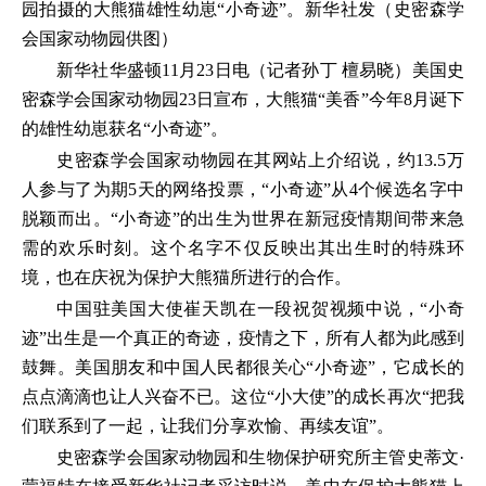
园拍摄的大熊猫雄性幼崽“小奇迹”。新华社发（史密森学
会国家动物园供图）
新华社华盛顿11月23日电（记者孙丁 檀易晓）美国史
密森学会国家动物园23日宣布，大熊猫“美香”今年8月诞下
的雄性幼崽获名“小奇迹”。
史密森学会国家动物园在其网站上介绍说，约13.5万
人参与了为期5天的网络投票，“小奇迹”从4个候选名字中
脱颖而出。“小奇迹”的出生为世界在新冠疫情期间带来急
需的欢乐时刻。这个名字不仅反映出其出生时的特殊环
境，也在庆祝为保护大熊猫所进行的合作。
中国驻美国大使崔天凯在一段祝贺视频中说，“小奇
迹”出生是一个真正的奇迹，疫情之下，所有人都为此感到
鼓舞。美国朋友和中国人民都很关心“小奇迹”，它成长的
点点滴滴也让人兴奋不已。这位“小大使”的成长再次“把我
们联系到了一起，让我们分享欢愉、再续友谊”。
史密森学会国家动物园和生物保护研究所主管史蒂文·