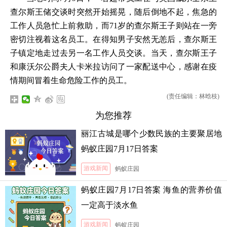
查尔斯王储交谈时突然开始摇晃，随后倒地不起，焦急的
工作人员急忙上前救助，而71岁的查尔斯王子则站在一旁
密切注视着这名员工。在得知男子安然无恙后，查尔斯王
子镇定地走过去另一名工作人员交谈。当天，查尔斯王子
和康沃尔公爵夫人卡米拉访问了一家配送中心，感谢在疫
情期间冒着生命危险工作的员工。
(责任编辑：林晗枝)
为您推荐
丽江古城是哪个少数民族的主要聚居地
蚂蚁庄园7月17日答案
游戏新闻
蚂蚁庄园
蚂蚁庄园7月17日答案 海鱼的营养价值
一定高于淡水鱼
游戏新闻
蚂蚁庄园