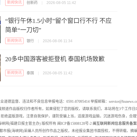
新闻快讯
创新药
|
2026-08-05 11:42
“银行午休1.5小时”留个窗口行不行 不应
简单“一刀切”
新闻快讯
银行
|
2026-08-06 11:34
20多中国游客被拒登机 泰国机场致歉
新闻快讯
泰国
|
2026-08-05 11:42
业道德监督、违法和不良信息举报电话：0591-87095414 举报邮箱：service@hxnews.c
戏频道作品版权归作者所有，如果侵犯了您的版权，请联系我们，本站将在3个工作日
，拒绝盗版游戏，注意自我保护，谨防受骗上当，适度游戏益脑，沉迷游戏伤身，合理
016 海峡网(福建日报主管主办) 版权所有 闽ICP备15008128号-2
闽互联网新闻信息服务备案编号
都市报(海峡网)采编人员所创作作品之版权，未经报业集团书面授权，不得转载、摘