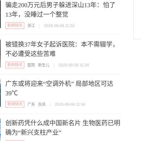
骗走200万元后男子躲进深山13年：怕了
13年，没睡过一个整觉
新闻快讯
浙江
|
2026-08-06 11:32
被错换37年女子起诉医院：本不需辍学，
不必遭受这些苦难
新闻快讯
医院
新生儿
|
2026-08-06 11:34
广东或将迎来“空调外机” 局部地区可达
39℃
新闻快讯
广东
台风
|
2026-08-06 11:34
创新药凭什么成中国新名片 生物医药已明
确为“新兴支柱产业”