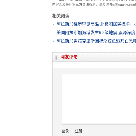
内容涉及任何第三方合法权利，请及时与ts@hxnews.
相关阅读
阿拉斯加经历罕见高温 北极圈居民撑伞、
美国阿拉斯加海域发生6.3级地震 震源深度4
阿拉斯加男孩克里斯因捕杀鲸鱼遭死亡恐吓
网友评论
登录
|
注册