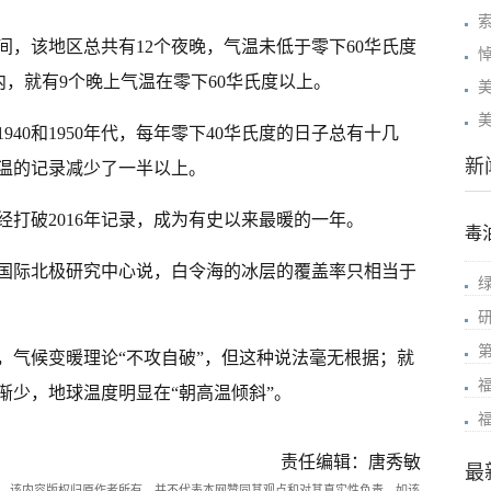
0年间，该地区总共有12个夜晚，气温未低于零下60华氏度
年内，就有9个晚上气温在零下60华氏度以上。
美
40和1950年代，每年零下40华氏度的日子总有十几
新
温的记录减少了一半以上。
已经打破2016年记录，成为有史以来最暖的一年。
毒
国际北极研究中心说，白令海的冰层的覆盖率只相当于
，气候变暖理论“不攻自破”，但这种说法毫无根据；就
渐少，地球温度明显在“朝高温倾斜”。
责任编辑：唐秀敏
最
。该内容版权归原作者所有，并不代表本网赞同其观点和对其真实性负责。如该