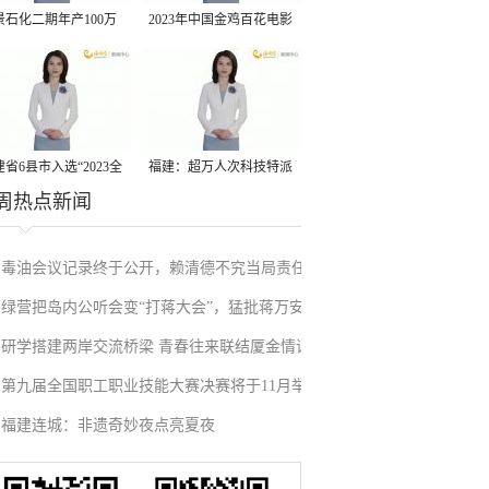
景石化二期年产100万
2023年中国金鸡百花电影
丙烷脱氢项目建成中交
节有福电影巡展31日启动
省6县市入选“2023全
福建：超万人次科技特派
周热点新闻
县域发展潜力百强县”
员一线开展服务
毒油会议记录终于公开，赖清德不究当局责任
绿营把岛内公听会变“打蒋大会”，猛批蒋万安
反甩锅卢秀燕，蓝营点名责任官员要求撤职下
研学搭建两岸交流桥梁 青春往来联结厦金情谊
废除监察机构主张，遭蓝营搬出蔡英文、赖清
台
第九届全国职工职业技能大赛决赛将于11月举
德过往言论打脸
福建连城：非遗奇妙夜点亮夏夜
行