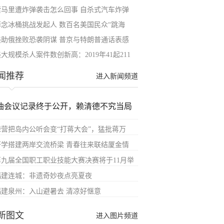
索马里遭炸弹袭击怎么回事 自杀式汽车炸弹
悼念冰桶挑战发起人 数百名美国民众“跳海
美助俄挫败恐袭阴谋 普京与特朗普通话表感
大规模杀人案件数创新高：2019年41起211
闻推荐
进入新闻频道
油会议记录终于公开，赖清德不究当局
绿营把岛内公听会变“打蒋大会”，猛批蒋万
研学搭建两岸交流桥梁 青春往来联结厦金情
第九届全国职工职业技能大赛决赛将于11月举
福建连城：非遗奇妙夜点亮夏夜
福建泉州：入山避暑去 清凉好惬意
新图文
进入图片频道