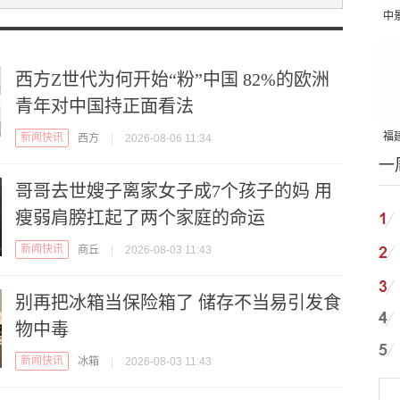
中
吨
西方Z世代为何开始“粉”中国 82%的欧洲
青年对中国持正面看法
福建
新闻快讯
西方
|
2026-08-06 11:34
一
国
哥哥去世嫂子离家女子成7个孩子的妈 用
瘦弱肩膀扛起了两个家庭的命运
新闻快讯
商丘
|
2026-08-03 11:43
别再把冰箱当保险箱了 储存不当易引发食
物中毒
新闻快讯
冰箱
|
2026-08-03 11:43