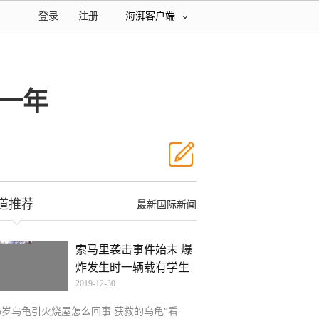
登录
注册
海湃客户端
一年
道推荐
最新国际新闻
索马里袭击事件始末 爆
炸发生时一辆载有学生
2019-12-30
45岁乌龟引火烧屋怎么回事 获救的乌龟“看