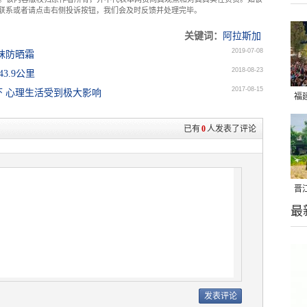
com联系或者请点击右侧投诉按钮，我们会及时反馈并处理完毕。
关键词：
阿拉斯加
2019-07-08
抹防晒霜
2018-08-23
3.9公里
2017-08-15
 心理生活受到极大影响
福
亮
已有
0
人发表了评论
晋
最
千