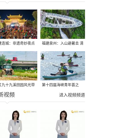
建连城：非遗奇妙夜点
福建泉州：入山避暑去 清
夏夜
凉好惬意
江九十九溪田园风光带
第十四届海峡青年荟之
新视频
亩早稻迎来成熟收割季
2026榕台青年大学生水上
进入视频频道
运动交流营