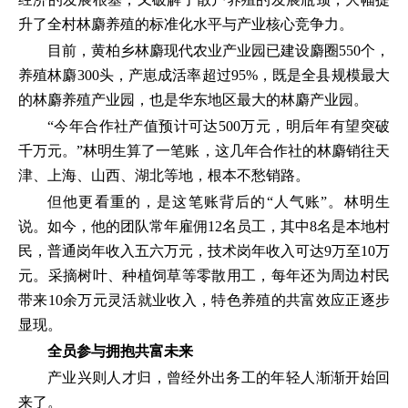
升了全村林麝养殖的标准化水平与产业核心竞争力。
目前，黄柏乡林麝现代农业产业园已建设麝圈550个，
养殖林麝300头，产崽成活率超过95%，既是全县规模最大
的林麝养殖产业园，也是华东地区最大的林麝产业园。
“今年合作社产值预计可达500万元，明后年有望突破
千万元。”林明生算了一笔账，这几年合作社的林麝销往天
津、上海、山西、湖北等地，根本不愁销路。
但他更看重的，是这笔账背后的“人气账”。林明生
说。如今，他的团队常年雇佣12名员工，其中8名是本地村
民，普通岗年收入五六万元，技术岗年收入可达9万至10万
元。采摘树叶、种植饲草等零散用工，每年还为周边村民
带来10余万元灵活就业收入，特色养殖的共富效应正逐步
显现。
全员参与拥抱共富未来
产业兴则人才归，曾经外出务工的年轻人渐渐开始回
来了。