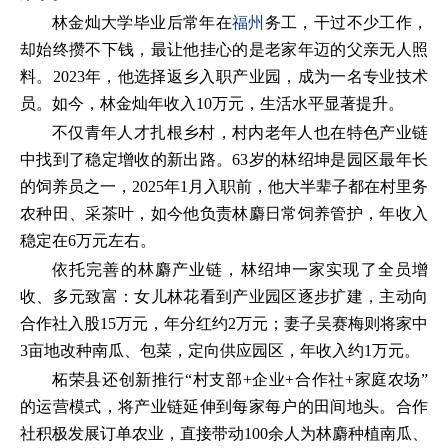
林金灿大学毕业后常年在
福州
务工，干过不少工作，
却始终攒不下钱，最让他挂心的是老家年迈的父亲无人照
料。2023年，他选择返乡入职产业园，成为一名专业技术
员。如今，林金灿年收入10万元，生活水平显著提升。
不仅青年人才扎根乡村，村内老年人也在特色产业链
中找到了稳定增收的新出路。63岁的林绍坤是园区最年长
的饲养员之一，2025年1月入职前，他大半辈子都在村里务
农种田、采茶叶，如今他负责林麝日常饲养管护，年收入
稳定在6万元左右。
依托完善的林麝产业链，林绍坤一家实现了全员增
收、多元致富：女儿林花看到产业园区逐步扩建，主动向
合作社入股15万元，年分红约2万元；妻子吴赛梅则将家中
3亩地改种南瓜、包菜，定向供应园区，年收入约1万元。
柘荣县还创新推行“村支部+企业+合作社+家庭农场”
的运营模式，将产业链延伸到每家每户的田间地头。合作
社积极发展订单农业，直接带动100余人为林麝种植南瓜、