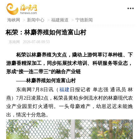

海峡网
>
新闻中心
>
福建频道
>
宁德新闻
柘荣：林麝养殖如何造富山村
东南网
2026-07-08 09:53
柘荣以林麝养殖为支点，撬动上游饲草订单种植、下
游麝香精深加工，同步拓展技术培训、科研服务等业态，
形成“接一连二带三”的融合产业链
——林麝养殖如何造富山村
东南网7月8日讯（
福建
日报记者 单志强 通讯员 林
燕）7月2日凌晨2点，柘荣县黄柏乡倒流水村的林麝现代农
业产业园里灯火通明。一头母麝难产，幼崽迟迟未能娩
出，情况十分危急。