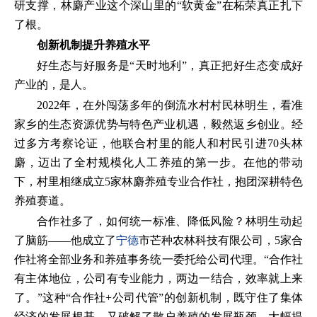
研支撑，林麝产业这个深山里的“软黄金”在柘荣真正扎下
了根。
创新机制提升养殖水平
好生态与好服务是“天时地利”，真正把好生态变成好
产业的，是人。
2022年，在外闯荡多年的倒流水村村民林明生，看准
家乡的生态资源优势与特色产业机遇，毅然返乡创业。经
过多方考察论证，他联合村里的能人和村民引进70头林
麝，迈出了全村规模化人工养殖的第一步。在他的带动
下，村里相继成立5家林麝养殖专业合作社，抱团深耕特色
养殖赛道。
合作社多了，如何统一标准、降低风险？林明生动起
了脑筋——他成立了
宁德
市芒种农林科技有限公司，5家合
作社将全部业务和养殖事务统一委托给公司代理。“合作社
有主体地位，公司有专业能力，两边一结合，效率就上来
了。”这种“合作社+公司代管”的创新机制，既守住了集体
经济的发展根基，又破解了散户养殖的发展瓶颈，大幅提