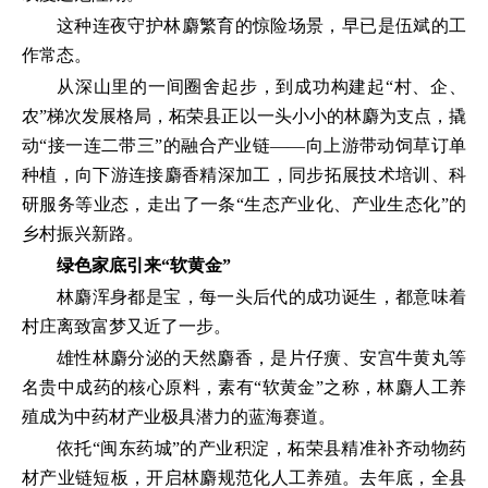
这种连夜守护林麝繁育的惊险场景，早已是伍斌的工
作常态。
从深山里的一间圈舍起步，到成功构建起“村、企、
农”梯次发展格局，柘荣县正以一头小小的林麝为支点，撬
动“接一连二带三”的融合产业链——向上游带动饲草订单
种植，向下游连接麝香精深加工，同步拓展技术培训、科
研服务等业态，走出了一条“生态产业化、产业生态化”的
乡村振兴新路。
绿色家底引来“软黄金”
林麝浑身都是宝，每一头后代的成功诞生，都意味着
村庄离致富梦又近了一步。
雄性林麝分泌的天然麝香，是片仔癀、安宫牛黄丸等
名贵中成药的核心原料，素有“软黄金”之称，林麝人工养
殖成为中药材产业极具潜力的蓝海赛道。
依托“闽东药城”的产业积淀，柘荣县精准补齐动物药
材产业链短板，开启林麝规范化人工养殖。去年底，全县