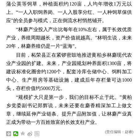
蒲公英等饲草，种植面积约120亩，人均年增收1万元以
上。“一人入职饲养岗、一人入股享分红、一人种饲草保供
应”的全员参与模式，正在倒流水村悄然铺开。
“林麝产业投入产出比每年在10%左右，属于长效优质
产业，养殖周期越长，资产价值就越高。”林明生说，未来
20年，林麝养殖仍是一片“蓝海”。
目前，柘荣县正在紧锣密鼓地推进黄柏乡林麝现代农
业产业园的扩建。未来，产业园规划种养面积1300亩，将
建设标准化圈舍约1200个，配套冷库仓储中心、饲料加工
中心、生产用房等基础设施，建成后年存栏量可达1000
头，存栏价值约5000万元。
“规模扩大只是第一步，我们的目标不止于此。”黄柏
乡党委副书记郑辉说，未来还要在麝香精深加工上做文
章，继续延伸产业链条、提升产品附加值，让林麝产业真
正成为带动一方百姓致富的长效支柱产业。
(责任编辑：赵睿)