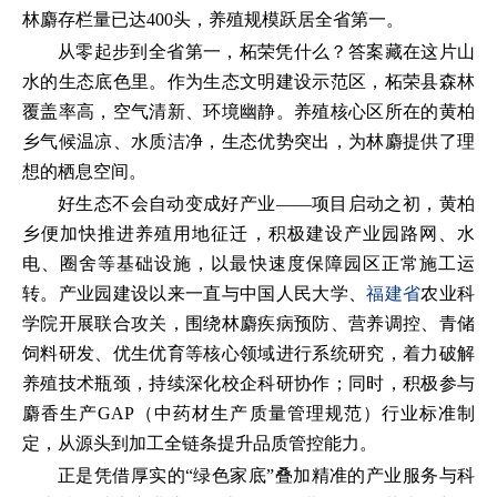
林麝存栏量已达400头，养殖规模跃居全省第一。
从零起步到全省第一，柘荣凭什么？答案藏在这片山
水的生态底色里。作为生态文明建设示范区，柘荣县森林
覆盖率高，空气清新、环境幽静。养殖核心区所在的黄柏
乡气候温凉、水质洁净，生态优势突出，为林麝提供了理
想的栖息空间。
好生态不会自动变成好产业——项目启动之初，黄柏
乡便加快推进养殖用地征迁，积极建设产业园路网、水
电、圈舍等基础设施，以最快速度保障园区正常施工运
转。产业园建设以来一直与中国人民大学、
福建省
农业科
学院开展联合攻关，围绕林麝疾病预防、营养调控、青储
饲料研发、优生优育等核心领域进行系统研究，着力破解
养殖技术瓶颈，持续深化校企科研协作；同时，积极参与
麝香生产GAP（中药材生产质量管理规范）行业标准制
定，从源头到加工全链条提升品质管控能力。
正是凭借厚实的“绿色家底”叠加精准的产业服务与科