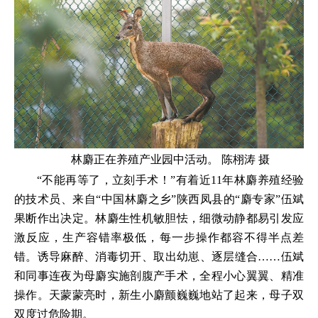
林麝正在养殖产业园中活动。 陈栩涛 摄
“不能再等了，立刻手术！”有着近11年林麝养殖经验
的技术员、来自“中国林麝之乡”陕西凤县的“麝专家”伍斌
果断作出决定。林麝生性机敏胆怯，细微动静都易引发应
激反应，生产容错率极低，每一步操作都容不得半点差
错。诱导麻醉、消毒切开、取出幼崽、逐层缝合……伍斌
和同事连夜为母麝实施剖腹产手术，全程小心翼翼、精准
操作。天蒙蒙亮时，新生小麝颤巍巍地站了起来，母子双
双度过危险期。