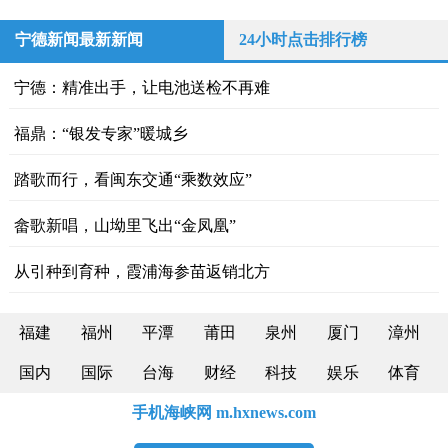
宁德新闻最新新闻
24小时点击排行榜
宁德：精准出手，让电池送检不再难
福鼎：“银发专家”暖城乡
踏歌而行，看闽东交通“乘数效应”
畲歌新唱，山坳里飞出“金凤凰”
从引种到育种，霞浦海参苗返销北方
福建
福州
平潭
莆田
泉州
厦门
漳州
国内
国际
台海
财经
科技
娱乐
体育
手机海峡网 m.hxnews.com