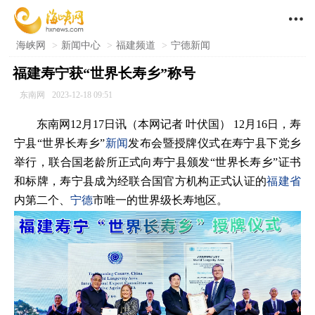

海峡网
>
新闻中心
>
福建频道
>
宁德新闻
福建寿宁获“世界长寿乡”称号
东南网
2023-12-18 09:51
东南网12月17日讯（本网记者 叶伏国） 12月16日，寿
宁县“世界长寿乡”
新闻
发布会暨授牌仪式在寿宁县下党乡
举行，联合国老龄所正式向寿宁县颁发“世界长寿乡”证书
和标牌，寿宁县成为经联合国官方机构正式认证的
福建省
内第二个、
宁德
市唯一的世界级长寿地区。