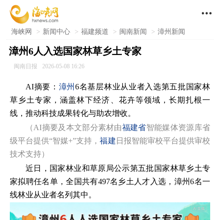

海峡网
>
新闻中心
>
福建频道
>
闽南新闻
>
漳州新闻
漳州6人入选国家林草乡土专家
闽南日报
2026-05-08 16:26
AI摘要：
漳州
6名基层林业从业者入选第五批国家林
草乡土专家，涵盖林下经济、花卉等领域，长期扎根一
线，推动科技成果转化与助农增收。
（AI摘要及本文部分素材由
福建省
智能媒体资源库省
级平台提供“智媒+”支持，
福建
日报智能审校平台提供审校
技术支持）
近日，国家林业和草原局公示第五批国家林草乡土专
家拟聘任名单，全国共有497名乡土人才入选，漳州6名一
线林业从业者名列其中。