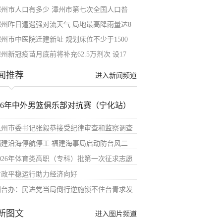
漳州市人口有多少 漳州市第七次全国人口普
漳州昨日遭遇强对流天气 局地最高降雨量达8
漳州市中医院迁建新址 规划床位不少于1500
州新冠疫苗月底前将补充62.5万剂次 设17
闻推荐
进入新闻频道
026年中外男篮俱乐部对抗赛（宁化站）
泉州市委书记张毅恭接受纪律审查和监察调查
福建沿海停航停工 福建海事局启动防台风二
2026年体育类高职（专科）批第一次征求志愿
财政平稳运行助力经济向好
国台办：民进党当局倒行逆施锁不住台青求发
新图文
进入图片频道