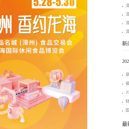
漳
新
2
最