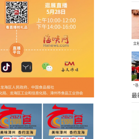
立
晒
味
“
最
题