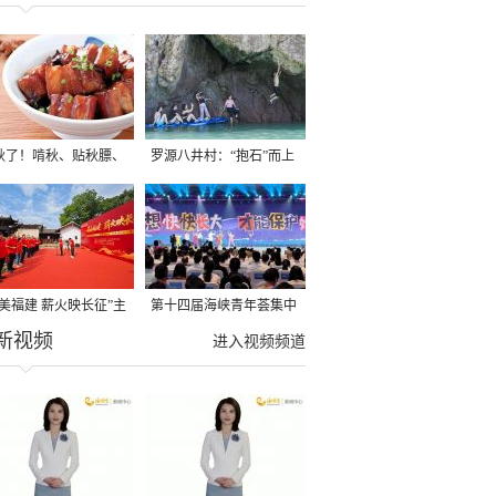
秋了！啃秋、贴秋膘、
罗源八井村：“抱石”而上
秋，福建人这样过才够
→
寻美福建 薪火映长征”主
第十四届海峡青年荟集中
新视频
活动在龙岩长汀启动
阶段活动在福州举行
进入视频频道