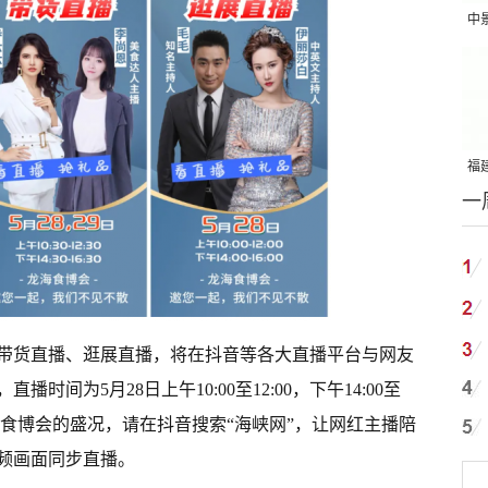
中
吨
福建
一
国
带货直播、逛展直播，将在抖音等各大直播平台与网友
间为5月28日上午10:00至12:00，下午14:00至
本次食博会的盛况，请在抖音搜索“海峡网”，让网红主播陪
频画面同步直播。