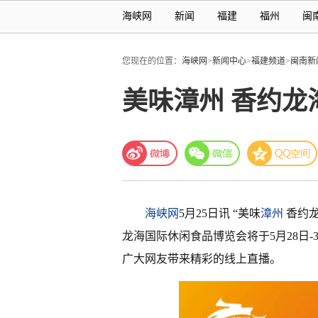
海峡网
新闻
福建
福州
闽
您现在的位置：
海峡网
>
新闻中心
>
福建频道
>
闽南新
美味漳州 香约龙
海峡网
5月25日讯 “美味
漳州
香约龙
龙海国际休闲食品博览会将于5月28日
广大网友带来精彩的线上直播。