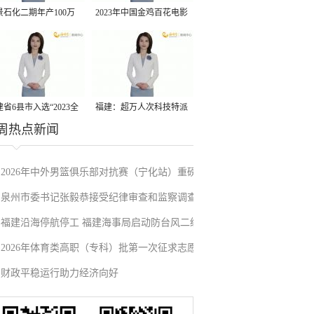
景石化二期年产100万
2023年中国金鸡百花电影
丙烷脱氢项目建成中交
节有福电影巡展31日启动
省6县市入选“2023全
福建：超万人次科技特派
周热点新闻
县域发展潜力百强县”
员一线开展服务
2026年中外男篮俱乐部对抗赛（宁化站）重磅
泉州市委书记张毅恭接受纪律审查和监察调查
来袭！抢票通道即将开启→
福建沿海停航停工 福建海事局启动防台风二级
2026年体育类高职（专科）批第一次征求志愿
应急响应
财政平稳运行助力经济向好
填报