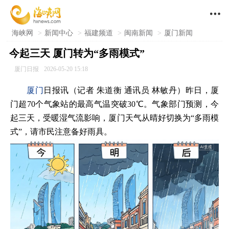

海峡网
>
新闻中心
>
福建频道
>
闽南新闻
>
厦门新闻
今起三天 厦门转为“多雨模式”
厦门日报
2026-05-20 15:18
厦门
日报讯（记者 朱道衡 通讯员 林敏丹）昨日，厦
门超70个气象站的最高气温突破30℃。气象部门预测，今
起三天，受暖湿气流影响，厦门天气从晴好切换为“多雨模
式”，请市民注意备好雨具。