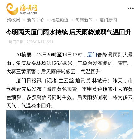

海峡网
>
新闻中心
>
福建频道
>
闽南新闻
>
厦门新闻
今明两天厦门雨水持续 ​后天雨势减弱气温回升
厦门日报
2026-05-15 16:11
AI摘要：13日20时至14日17时，
厦门
普降暴雨到大暴
雨，集美坂头林场达126.6毫米；气象台发布暴雨、雷电、
大雾三黄预警；后天雨停转多云，气温回升。
厦门日报讯（记者 兰云丝 通讯员 林敏丹）昨天，市
气象台先后发布了暴雨黄色预警、雷电黄色预警和大雾黄
色预警，多预警信号同时生效。后天雨势减弱，将为多云
天气，气温稳步回升。