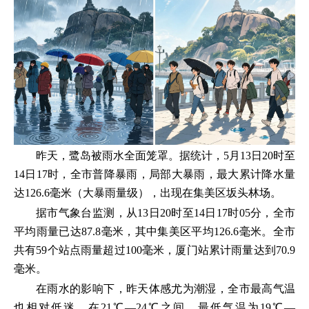
昨天，鹭岛被雨水全面笼罩。据统计，5月13日20时至
14日17时，全市普降暴雨，局部大暴雨，最大累计降水量
达126.6毫米（大暴雨量级），出现在集美区坂头林场。
据市气象台监测，从13日20时至14日17时05分，全市
平均雨量已达87.8毫米，其中集美区平均126.6毫米。全市
共有59个站点雨量超过100毫米，厦门站累计雨量达到70.9
毫米。
在雨水的影响下，昨天体感尤为潮湿，全市最高气温
也相对低迷，在21℃—24℃之间，最低气温为19℃—