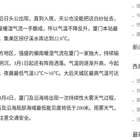
后日头公出现，直到入夜，天公也没能把这白纱扯去，
气是暖湿气流一手酿成，所以气温不降反升，厦门本站最
℃，集美区拐仔溪水库达到22.6℃。
新
方地区，强盛的偏南暖湿气流在厦门一家独大，持续输
阴沉，3月1日起还有阵雨洒落。气温则逐渐升高，今起
西
℃，夜晨最低气温12℃～16℃。大后天城区最高气温可达
3月4日，厦门及沿海将出现一次持续性大雾天气过程，
街及沿海局部海域最低能见度将低于200米。雨雾天气，
注意交通安全。
最