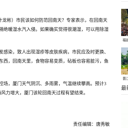
 叶龙彬）市民该如何防范回南天？专家表示，在回南天
隔绝暖湿水汽入侵。如果确实觉得很潮湿，可以用除湿
福
亮
发感染，致人出现湿疹等皮肤疾病，市民应及时更换、
东西，回南天里，食物容易变质，砧板也容易脏污，鱼
晋
控场，厦门天气阴沉、多雨雾，气温继续攀高。预计3
最
千
海风力增大，厦门该轮回南天过程有望结束。
责任编辑：唐秀敏