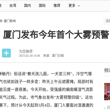
南
台湾
国内
国际
推荐
更多
闻
>
厦门新闻
？厦门发布今年首个大雾预警
为您推荐
2025-02-28 14:46
来源：厦门日报
频
 林敏丹）俗话说“春天孩儿面，一天变三样”，冷空气偃
气也就如孩子一样多变：昨天上午云遮雾掩，局部时有
能见度一直很差。今天开始，受强盛的偏南暖湿气流影
天气过程。为此，市气象台发布“大雾预警四级”。这也
裹下，预计从今天起到3月4日，厦门人要面对湿漉漉的