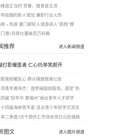
错峰游正当时 赏春、踏青是主流
今年结婚的新人增加 兼职行业火热
热映→热游 厦门邮轮入境游进入“高频”模
厦门港1月吞吐量破百万标箱
闻推荐
进入新闻频道
湖灯影暖医者 仁心托举笑颜开
追赃挽损暖民心 群众锦旗致谢公安
台湾青年黄伟杰：逐梦闽超绿茵场，感受“热
第四届“好年华 聚福州”闽台青年人才研学
第十四届海峡青年荟·连台青少年研学交流活
日本二季度3次干预外汇市场未改日元贬值趋
新图文
进入图片频道