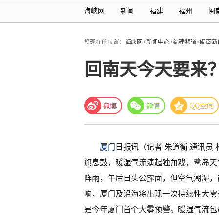
海峡网
新闻
福建
福州
闽
您现在的位置：
海峡网
>
新闻中心
>
福建频道
>
闽南新
回南天今天要来
厦门
日报讯（记者 朱道衡 通讯员
旗息鼓，暖湿气流演起独角戏，鹭岛天
阵雨，午后日头公露面，但空气潮湿，
响，厦门及沿海将出现一次持续性大雾
是今年厦门首个大雾预警。暖湿气流包