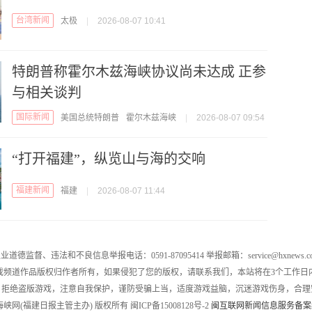
台湾新闻
太极
|
2026-08-07 10:41
特朗普称霍尔木兹海峡协议尚未达成 正参
与相关谈判
国际新闻
美国总统特朗普
霍尔木兹海峡
|
2026-08-07 09:54
“打开福建”，纵览山与海的交响
福建新闻
福建
|
2026-08-07 11:44
业道德监督、违法和不良信息举报电话：0591-87095414 举报邮箱：service@hxnews.c
戏频道作品版权归作者所有，如果侵犯了您的版权，请联系我们，本站将在3个工作日
，拒绝盗版游戏，注意自我保护，谨防受骗上当，适度游戏益脑，沉迷游戏伤身，合理
016 海峡网(福建日报主管主办) 版权所有 闽ICP备15008128号-2
闽互联网新闻信息服务备案编号