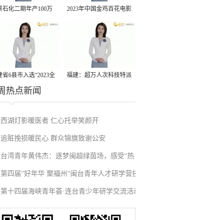
景石化二期年产100万
2023年中国金鸡百花电影
丙烷脱氢项目建成中交
节有福电影巡展31日启动
省6县市入选“2023全
福建：超万人次科技特派
周热点新闻
县域发展潜力百强县”
员一线开展服务
西湖灯影暖医者 仁心托举笑颜开
追赃挽损暖民心 群众锦旗致谢公安
台湾青年黄伟杰：逐梦闽超绿茵场，感受“热
第四届“好年华 聚福州”闽台青年人才研学营技
血”与温情
第十四届海峡青年荟·连台青少年研学交流活动
术成果项目路演在榕举办
在福州启航