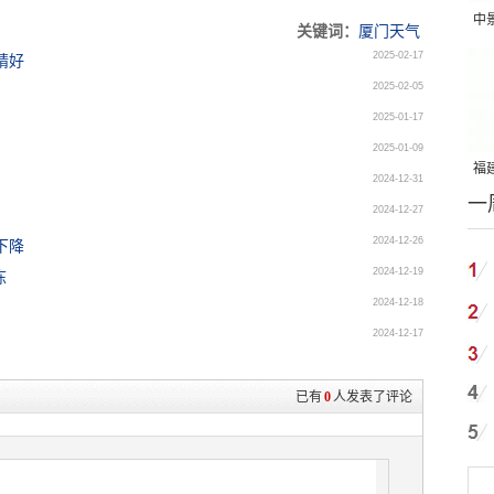
中
关键词：
厦门天气
吨
2025-02-17
晴好
2025-02-05
2025-01-17
2025-01-09
福建
2024-12-31
一
国
2024-12-27
2024-12-26
下降
2024-12-19
冻
2024-12-18
2024-12-17
已有
0
人发表了评论