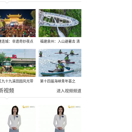
建连城：非遗奇妙夜点
福建泉州：入山避暑去 清
夏夜
凉好惬意
江九十九溪田园风光带
第十四届海峡青年荟之
新视频
亩早稻迎来成熟收割季
2026榕台青年大学生水上
进入视频频道
运动交流营