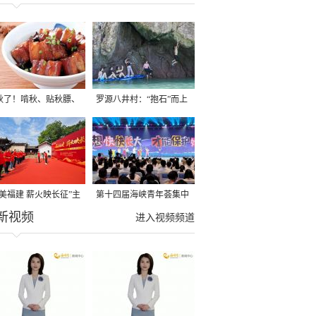
秋了！啃秋、贴秋膘、
罗源八井村：“抱石”而上
秋，福建人这样过才够
→
寻美福建 薪火映长征”主
第十四届海峡青年荟集中
新视频
活动在龙岩长汀启动
阶段活动在福州举行
进入视频频道