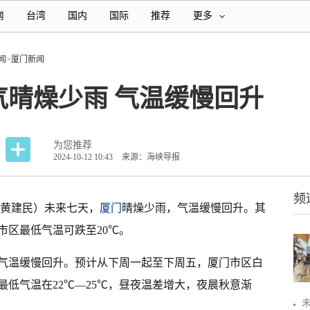
南
台湾
国内
国际
推荐
更多
闻
>
厦门新闻
气晴燥少雨 气温缓慢回升
为您推荐
2024-10-12 10:43
来源：海峡导报
频
者 黄建民）未来七天，
厦门
晴燥少雨，气温缓慢回升。其
市区最低气温可跌至20℃。
气温缓慢回升。预计从下周一起至下周五，厦门市区白
最低气温在22℃—25℃，昼夜温差增大，夜晨秋意渐