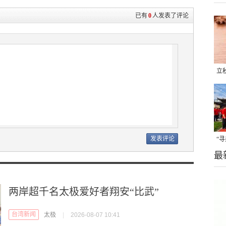
已有
0
人发表了评论
立
晒
味
“
最
题
两岸超千名太极爱好者翔安“比武”
台湾新闻
太极
|
2026-08-07 10:41