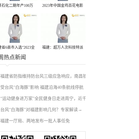
景石化二期年产100万
2023年中国金鸡百花电影
丙烷脱氢项目建成中交
节有福电影巡展31日启动
省6县市入选“2023全
福建：超万人次科技特派
周热点新闻
县域发展潜力百强县”
员一线开展服务
福建省防指维持防台风三级应急响应，南昌铁
受台风“白海豚”影响 福建沿海40条航线停航
路停运部分旅客列车→
“运动健身进万家”全民健身日走进周宁，近千
台风“白海豚”对福建影响几何？专家解读→
人徒步云端
福建一厅局、两地发布一批人事任免