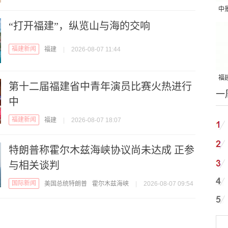
中
“打开福建”，纵览山与海的交响
吨
福建新闻
福建
|
2026-08-07 11:44
福建
第十二届福建省中青年演员比赛火热进行
一
国
中
福建新闻
福建
|
2026-08-07 18:07
特朗普称霍尔木兹海峡协议尚未达成 正参
与相关谈判
国际新闻
美国总统特朗普
霍尔木兹海峡
|
2026-08-07 09:54