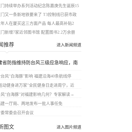
厦门持续举办系列活动纪念陈嘉庚先生诞辰15
厦门又一条新地铁要来了 T3控制线已获市政
​老年人在厦买这三方面产品 每人最高补贴2
厦门新增7家近邻图书馆 配置图书2.2万余册
闻推荐
进入新闻频道
建省防指维持防台风三级应急响应，南
受台风“白海豚”影响 福建沿海40条航线停
“运动健身进万家”全民健身日走进周宁，近
台风“白海豚”对福建影响几何？专家解读→
福建一厅局、两地发布一批人事任免
省委常委会召开会议
新图文
进入图片频道