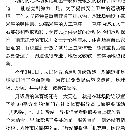
场内的足球场和跑道也一改原先破损的模样。踩在跑
道上，能感觉到弹力十足。为了提供安全卫生的运动环
境，工作人员还特意重新疏通了排水沟。足球场铺设10毫
米厚的弹性层、50毫米厚的人工草坪——草坪内还加入了
石英砂和塑胶颗粒，为市民提供更好的运动体验和运动保
护。前来跑步的市民叶女士开心地表示，体育场离自己家
挺近的，听说重新开放了就马上过来体验，感觉重装后锻
炼更舒适了，跑道也很专业，地板比较软，整体场地也很
新。
今年3月1日，人民体育场启动升级改造，对跑道和足
球场进行了全面翻新，为市民免费提供塑胶跑道、足球
场、沙坑、乒乓球桌、健身路径等。
升级后的体育场还有一大亮点，就是在球场附近设置
了约500平方米的“厦门市社会体育指导员志愿服务驿站
（思明站）”。走进驿站，导报记者看到服务台上摆放着一
个大药盒，里面装满了各类药品，服务台的一侧还设有储
物柜，方便市民储存物品。“驿站能提供手机充电、医疗急