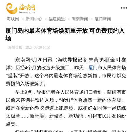

海峡网
>
新闻中心
>
福建频道
>
闽南新闻
>
厦门新闻
厦门岛内最老体育场焕新重开放 可免费预约入
场
海峡导报
2023-06-20 10:51
东南网6月20日讯（海峡导报记者 朱黄 郑丽金 叶鑫
洋）历经4个月的改造升级施工，昨天，
厦门
市人民体育场
“盛装”开放，这个岛内最老体育场绽放新颜，市民可以免
费预约入场锻炼了。
早上9点，导报记者在人民体育场门口看到，陆续有市
民前来咨询并预约入场，“抢鲜”体验焕然一新的体育场。
或是在全新的塑胶跑道上跑跑步、或和好友同伴一起练练
太极拳……新环境、新设备、新功能，引得市民朋友纷纷
点赞。