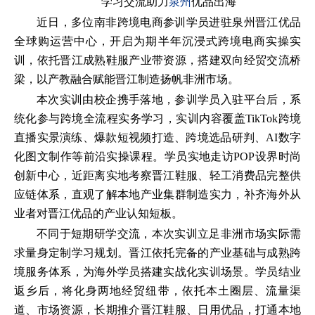
学习交流助力
泉州
优品出海
近日，多位南非跨境电商参训学员进驻泉州晋江优品
全球购运营中心，开启为期半年沉浸式跨境电商实操实
训，依托晋江成熟鞋服产业带资源，搭建双向经贸交流桥
梁，以产教融合赋能晋江制造扬帆非洲市场。
本次实训由校企携手落地，参训学员入驻平台后，系
统化参与跨境全流程实务学习，实训内容覆盖TikTok跨境
直播实景演练、爆款短视频打造、跨境选品研判、AI数字
化图文制作等前沿实操课程。学员实地走访POP设界时尚
创新中心，近距离实地考察晋江鞋服、轻工消费品完整供
应链体系，直观了解本地产业集群制造实力，补齐海外从
业者对晋江优品的产业认知短板。
不同于短期研学交流，本次实训立足非洲市场实际需
求量身定制学习规划。晋江依托完备的产业基础与成熟跨
境服务体系，为海外学员搭建实战化实训场景。学员结业
返乡后，将化身两地经贸纽带，依托本土圈层、流量渠
道、市场资源，长期推介晋江鞋服、日用优品，打通本地