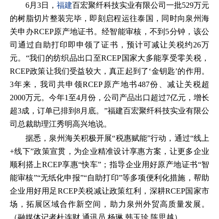
6月3日，
福建
百宏聚纤科技实业有限公司一批529万元
的树脂切片整装完毕，即刻启程运往泰国，同时向泉州海
关申办RCEP原产地证书。经智能审核，不到5分钟，该公
司通过自助打印即申领了证书，预计可减让关税约26万
元。“我们的纺织品出口至RCEP国家大多能享受零关税，
RCEP政策让我们受益较大，真正起到了‘金钥匙’的作用。
3年来，我司共申领RCEP原产地书487份、减让关税超
2000万元。今年1至4月份，公司产品出口超过7亿元，增长
超3成，订单已排到8月底。”福建百宏聚纤科技实业有限公
司总裁助理江秀明高兴地说。
据悉，泉州海关积极开展“税惠赋能”行动，通过“线上
+线下”政策宣贯，为企业精准设计享惠方案，让更多企业
顺利搭上RCEP享惠“快车”；指导企业用好原产地证书“智
能审核”“无纸化申报”“自助打印”等多项便利化措施，帮助
企业用好用足RCEP关税减让政策红利，深耕RCEP国家市
场，拓展区域合作新空间，助力泉州外贸高质量发展。
（融媒体记者杜连财 通讯员 杨琳 韩玉珍 陈思越）