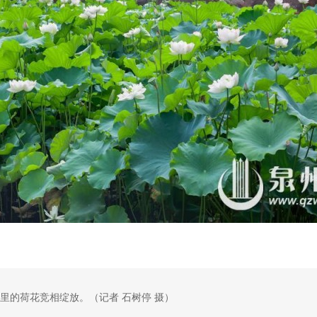
里的荷花竞相绽放。（记者 石树停 摄）