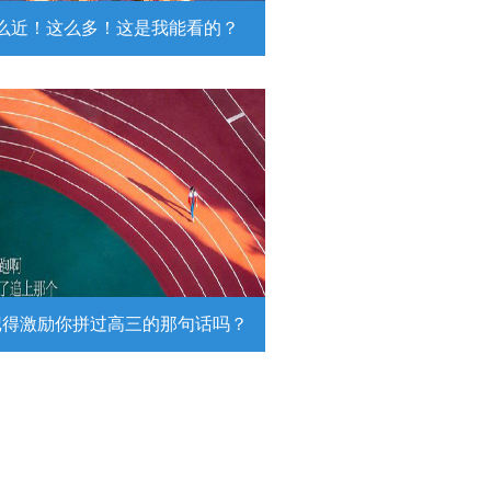
么近！这么多！这是我能看的？
近！这么多！这是我能看的？
日，陆军第74集团军某旅挺进西北戈
靶场，开展跨昼夜实弹射击综合演
。
详情
记得激励你拼过高三的那句话吗？
得激励你拼过高三的那句话吗？
26高考倒计时，传递这组壁纸，一起
290万高考生加油！