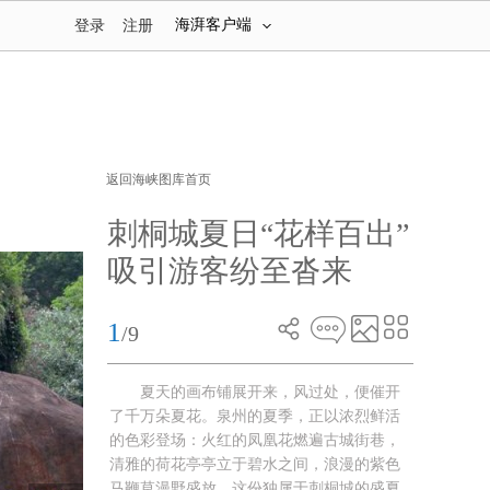
海湃客户端
登录
注册
返回海峡图库首页
刺桐城夏日“花样百出”
吸引游客纷至沓来
1
/9
夏天的画布铺展开来，风过处，便催开
了千万朵夏花。泉州的夏季，正以浓烈鲜活
的色彩登场：火红的凤凰花燃遍古城街巷，
清雅的荷花亭亭立于碧水之间，浪漫的紫色
马鞭草漫野盛放。这份独属于刺桐城的盛夏