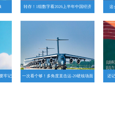
像
转存！1组数字看2026上半年中国经济
这
头像
转存！1组数字看2026上半年中国经
这么
济
近
壁
7月15日，2026年上半年国民经济运行情
练
况发布。一组数字带你了解！
详情
示要牢记
一次看个够！多角度直击运-20硬核场面
还
提示要
一次看个够！多角度直击运-20硬核
还记
场面
20
为1
要牢
运－20即将迎来列装空军十周年，一组